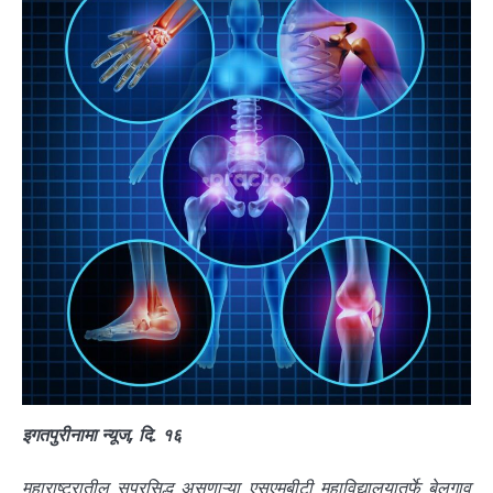
इगतपुरीनामा न्यूज, दि. १६
महाराष्ट्रातील सुप्रसिद्ध असणाऱ्या एसएमबीटी महाविद्यालयातर्फे बेलगाव