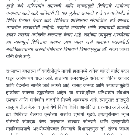
कुऱ्हे येथे अस्थिव्यंग तपासणी आणि जनजागृती शिबिराचे आयोजन
करण्यात आले आहे. शनिवारी दि. १७ जुलैला सकाळी ९ ते १२ वाजेपर्यंत हे
शिबिर घेण्यात येणार आहे. शिबिरात अस्थिव्यंग संदर्भातील सर्व आजार,
त्यावरील उपचारांची माहिती, तज्ज्ञांचे मार्गदर्शन आणि घ्यावयाची काळजी
ह्यावर सखोल मार्गदर्शन करण्यात येणार आहे. सर्वांच्या उपयुक्त असलेल्या
ह्या महत्वपूर्ण शिबिराचा अवश्य लाभ घ्यावा असे आवाहन एसएमबीटी
महाविद्यालयाच्या अस्थीव्यंगोपचार विभागाचे विभागप्रमुख डॉ. संज
य जाधव
यांनी केले आहे.
सध्याच्या बदलत्या जीवनशैलीमुळे मानवी हाडांमध्ये अनेक चांगले वाईट बदल
घडून अस्थिव्यंग वाढत आहे. हाडांच्या समस्यांमुळे अनेकांना विविध आजार
आणि वेदनांना सामोरे जावे लागते आहे. यासह जन्मत: आणि अपघातामुळेही
हाडांच्या समस्या उद्भवलेल्या आहेत. या पार्श्वभूमीवर अस्थिव्यंग संदर्भात
उपचार आणि मार्गदर्शन तातडीने मिळणे आवश्यक आहे. त्यानुसार इगतपुरी
तालुक्यातील बेलगाव कुऱ्हे येथे विशेष शिबिर आयोजित करण्यात आले आहे.
ह्या शिबिरात बेलगाव कुऱ्हेच्या सरपंच शुभांगी गुळवे, इगतपुरीनामा न्यूज
पोर्टलचे संपादक जेष्ठ पत्रकार भास्कर सोनवणे आणि एसएमबीटी
महाविद्यालयाचे अस्थीव्यंगोपचार विभागाचे विभागप्रमुख डॉ. संजय जाधव