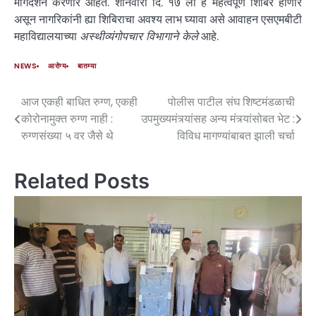
मार्गदर्शन करणार आहेत. शनिवारी दि. १७ ला हे महत्वपूर्ण शिबिर होणार
असून नागरिकांनी ह्या शिबिराचा अवश्य लाभ घ्यावा असे आवाहन एसएमबीटी
महाविद्यालयाच्या
अस्थीव्यंगोपचार विभागाने केले
आहे.
NEWS
आरोग्य
बातम्या
आज एकही बाधित रुग्ण, एकही
पोलीस पाटील संघ शिष्टमंडळाची
कोरोनामुक्त रुग्ण नाही :
उपमुख्यमंत्र्यांसह अन्य मंत्र्यांसोबत भेट :
रुग्णसंख्या ५ वर जैसे थे
विविध मागण्यांबाबत झाली चर्चा
Related Posts