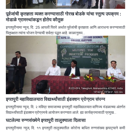
पूर्वजांची कृतज्ञता व्यक्त करण्यासाठी गोरख बोडके यांचा स्तुत्य उपक्रम :
मोडाळे ग्रामस्थांकडून होतेय कौतुक
इगतपुरीनामा न्यूज, दि. 25 आपली पितरे अर्थात पूर्वजांची कृतज्ञता आणि आराधना करण्यासाठी
पितृपक्षात त्यांना भोजन देण्याची सर्वत्र पद्धत आहे. काळानुरूप…
इगतपुरी महाविद्यालयात विद्यार्थ्यांसाठी इंडक्शन प्रोग्राम संपन्न
इगतपुरीनामा न्यूज, दि. २ मविप्र समाजाच्या इगतपुरी महाविद्यालयात वाणिज्य मंडळाच्या अंतर्गत
विद्यार्थ्यांसाठी इंडक्शन प्रोग्रमचे आयोजन करण्यात आले. ह्या कार्यक्रमासाठी प्रमुख…
घटलेल्या रुग्णसंख्येने इगतपुरी तालुक्याला दिलासा
इगतपुरीनामा न्यूज, दि. ११ इगतपुरी तालुक्यातील कोरोना बाधित रुग्णसंख्या झपाट्याने कमी