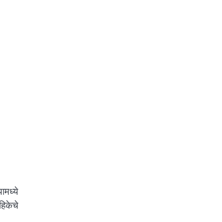
ामध्ये
हिकेचे