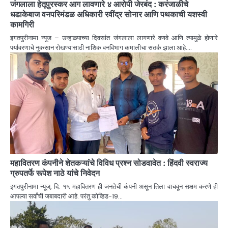
जंगलाला हेतूपुरस्कर आग लावणारे ४ आरोपी जेरबंद : करंजाळीचे
धडाकेबाज वनपरिमंडळ अधिकारी रवींद्र सोनार आणि पथकाची यशस्वी
कामगिरी
इगतपुरीनामा न्यूज – उन्हाळ्याच्या दिवसांत जंगलाला लागणारे वणवे आणि त्यामुळे होणारे
पर्यावरणाचे नुकसान रोखण्यासाठी नाशिक वनविभाग कमालीचा सतर्क झाला आहे.…
महावितरण कंपनीने शेतकऱ्यांचे विविध प्रश्न सोडवावेत : हिंदवी स्वराज्य
ग्रुपतर्फे रूपेश नाठे यांचे निवेदन
इगतपुरीनामा न्यूज, दि. १५ महावितरण ही जनतेची कंपनी असून तिला वाचवून सक्षम करणे ही
आपल्या सर्वांची जबाबदारी आहे. परंतु कोव्हिड-19…