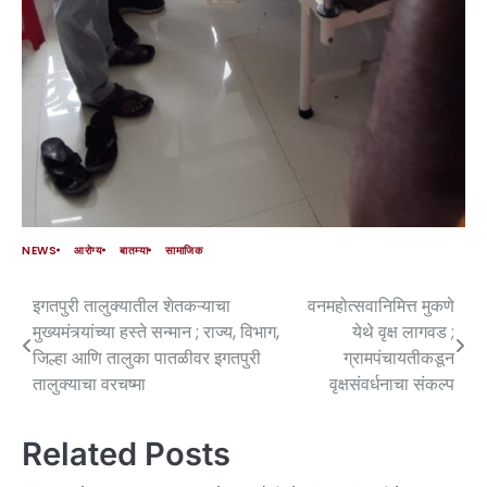
NEWS
आरोग्य
बातम्या
सामाजिक
इगतपुरी तालुक्यातील शेतकऱ्याचा
वनमहोत्सवानिमित्त मुकणे
मुख्यमंत्र्यांच्या हस्ते सन्मान ; राज्य, विभाग,
येथे वृक्ष लागवड ;
जिल्हा आणि तालुका पातळीवर इगतपुरी
ग्रामपंचायतीकडून
तालुक्याचा वरचष्मा
वृक्षसंवर्धनाचा संकल्प
Related Posts