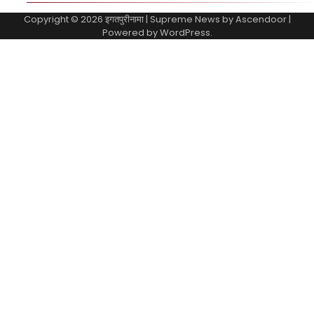
Copyright © 2026
इगतपुरीनामा
| Supreme News by
Ascendoor
|
Powered by
WordPress
.