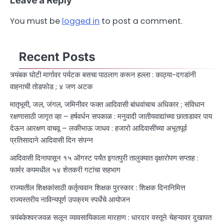
Leave a Reply
You must be
logged in
to post a comment.
Recent Posts
त्र्यंबक घोटी मार्गावर पर्यटक बसचा पाठलाग करून हल्ला : काठ्या-दगडांनी
वाहनाची तोडफोड ; ४ जण अटक
मातृभूमी, जल, जंगल, जमिनीवर फक्त आदिवासी बांधवांचाच अधिकार ; संविधान
रक्षणासाठी जागृत व्हा – हर्षवर्धन सपकाळ : मनुवादी जातीयवाद्यांच्या छाताडावर पाय
देऊन आरक्षण वाचवू – लकीभाऊ जाधव : हजारो आदिवासींच्या अभूतपूर्व
प्रतिसादाने आदिवासी दिन संपन्न
आदिवासी दिनापासून १५ ऑगस्ट पर्यंत इगतपुरी तालुक्यात वृक्षारोपण सप्ताह :
फार्मर कपमधील ५४ शेतकरी गटांचा सहभाग
राज्यातील शिक्षकांसाठी कर्तृत्ववान शिक्षक पुरस्कार : शिक्षक दिनानिमित्त
राज्यस्तरीय नाविन्यपूर्ण उपक्रम स्पर्धेचे आयोजन
त्र्यंबकेश्वरजवळ सलून व्यावसायिकाला मारहाण : धारदार वस्तूने चेहऱ्यावर दुखापत