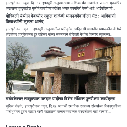
इगतपुरीनामा न्यूज, दि. १९ इगतपुरी तालुक्यातल्या माणिकखांब गावातील जन्मत: मूकबधिर
असणाऱ्या कुटुंबातील मुलीने दहावीच्या परीक्षेत अव्वल कामगिरी केली आहे. आईवडिलांची…
बोरिवली येथील वेबग्योर स्कुल शाळेची धामडकीवाडीला भेट : आदिवासी
विद्यार्थ्यांनी लुटला आनंद
इगतपुरीनामा न्यूज – इगतपुरी तालुक्यातील अतिदुर्गम आदिवासी भागातीप धामडकीवाडी येथे
ॲडव्हेंचर एज्युकेशनल टूर दहिसर यांच्या समन्वयाने बोरिवली येथील वेबग्योर स्कुलच्या…
त्र्यंबकेश्वर तालुक्यात मतदार यादीचा विशेष संक्षिप्त पुनरीक्षण कार्यक्रम
सुनिल बोडके, इगतपुरीनामा न्यूज, दि.२८ आगामी स्थानिक स्वराज्य संस्थांच्या निवडणूकीच्या
पार्श्वभूमीवर दुबार मतदार यांची पडताळणी करून मतदानात पारदर्शकता यावी यासाठी…