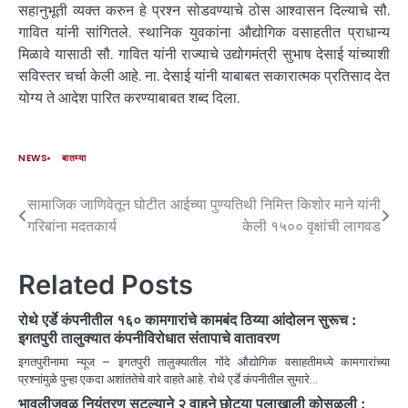
सहानुभूती व्यक्त करुन हे प्रश्न सोडवण्याचे ठोस आश्वासन दिल्याचे सौ.
गावित यांनी सांगितले. स्थानिक युवकांना औद्योगिक वसाहतीत प्राधान्य
मिळावे यासाठी सौ. गावित यांनी राज्याचे उद्योगमंत्री सुभाष देसाई यांच्याशी
सविस्तर चर्चा केली आहे. ना. देसाई यांनी याबाबत सकारात्मक प्रतिसाद देत
योग्य ते आदेश पारित करण्याबाबत शब्द दिला.
NEWS
बातम्या
सामाजिक जाणिवेतून घोटीत
आईच्या पुण्यतिथी निमित्त किशोर माने यांनी
गरिबांना मदतकार्य
केली १५०० वृक्षांची लागवड
Related Posts
रोथे एर्डे कंपनीतील १६० कामगारांचे कामबंद ठिय्या आंदोलन सुरूच :
इगतपुरी तालुक्यात कंपनीविरोधात संतापाचे वातावरण
इगतपुरीनामा न्यूज – इगतपुरी तालुक्यातील गोंदे औद्योगिक वसाहतीमध्ये कामगारांच्या
प्रश्नांमुळे पुन्हा एकदा अशांततेचे वारे वाहते आहे. रोथे एर्डे कंपनीतील सुमारे…
भावलीजवळ नियंत्रण सुटल्याने २ वाहने छोट्या पुलाखाली कोसळली :