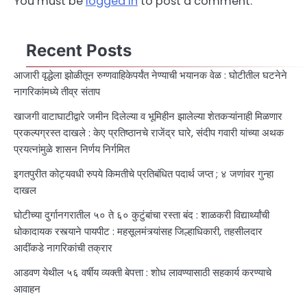
You must be
logged in
to post a comment.
Recent Posts
आजारी वृद्धेला झोळीतून रुग्णवाहिकेपर्यंत नेण्याची भयानक वेळ : घोटीतील घटनेने
नागरिकांमध्ये तीव्र संताप
खाजगी वाटाघाटीद्वारे जमीन दिलेल्या व भूमिहीन झालेल्या शेतकऱ्यांनाही मिळणार
प्रकल्पग्रस्त दाखले : केए प्रतिष्ठानचे राजेंद्र घारे, संदीप गवारी यांच्या अथक
प्रयत्नांमुळे शासन निर्णय निर्गमित
इगतपुरीत कोट्यवधी रुपये किमतीचे प्रतिबंधित पदार्थ जप्त ; ४ जणांवर गुन्हा
दाखल
घोटीच्या दुर्गानगरातील ५० ते ६० कुटुंबांचा रस्ता बंद : शाळकरी विद्यार्थ्यांची
धोकादायक रस्त्याने पायपीट : महसूलमंत्र्यांसह जिल्हाधिकारी, तहसीलदार
आदींकडे नागरिकांची तक्रार
आडवण येथील ५६ वर्षीय व्यक्ती बेपत्ता : शोध लावण्यासाठी सहकार्य करण्याचे
आवाहन