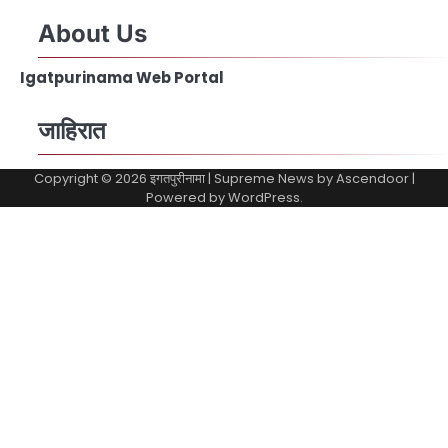
About Us
Igatpurinama Web Portal
जाहिरात
Copyright © 2026
इगतपुरीनामा
| Supreme News by
Ascendoor
|
Powered by
WordPress
.