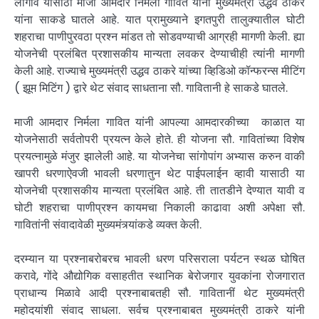
लागावे यासाठी माजी आमदार निर्मला गावित यांनी मुख्यमंत्री उद्धव ठाकरे
यांना साकडे घातले आहे. यात प्रामुख्याने इगतपुरी तालुक्यातील घोटी
शहराचा पाणीपुरवठा प्रश्न मांडत तो सोडवण्याची आग्रही मागणी केली. ह्या
योजनेची प्रलंबित प्रशासकीय मान्यता लवकर देण्याचीही त्यांनी मागणी
केली आहे. राज्याचे मुख्यमंत्री उद्धव ठाकरे यांच्या व्हिडिओ कॉन्फरन्स मीटिंग
( झूम मिटिंग ) द्वारे थेट संवाद साधताना सौ. गावितानी हे साकडे घातले.
माजी आमदार निर्मला गावित यांनी आपल्या आमदारकीच्या काळात या
योजनेसाठी सर्वतोपरी प्रयत्न केले होते. ही योजना सौ. गावितांच्या विशेष
प्रयत्नामुळे मंजुर झालेली आहे. या योजनेचा सांगोपांग अभ्यास करुन वाकी
खापरी धरणाऐवजी भावली धरणातुन थेट पाईपलाईन व्हावी यासाठी या
योजनेची प्रशासकीय मान्यता प्रलंबित आहे. ती तातडीने देण्यात यावी व
घोटी शहराचा पाणीप्रश्न कायमचा निकाली काढावा अशी अपेक्षा सौ.
गावितांनी संवादावेळी मुख्यमंत्र्यांकडे व्यक्त केली.
दरम्यान या प्रश्नाबरोबरच भावली धरण परिसराला पर्यटन स्थळ घोषित
करावे, गोंदे औद्योगिक वसाहतीत स्थानिक बेरोजगार युवकांना रोजगारात
प्राधान्य मिळावे आदी प्रश्नाबाबतही सौ. गावितानीं थेट मुख्यमंत्री
महोदयांशी संवाद साधला. सर्वच प्रश्नाबाबत मुख्यमंत्री ठाकरे यांनी