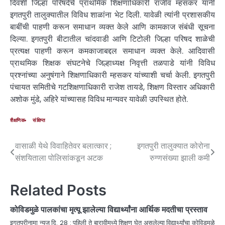
दिवशी जिल्हा परिषदेचे प्राथमिक शिक्षणाधिकारी राजीव म्हसकर यांनी
इगतपुरी तालुक्यातील विविध शाळांना भेट दिली. यावेळी त्यांनी प्रशासकीय
बाबींची पाहणी करून समाधान व्यक्त केले आणि कामकाज संबंधी सूचना
दिल्या. इगतपुरी बीटातील चांदवाडी आणि टिटोली जिल्हा परिषद शाळेची
प्रत्यक्ष पाहणी करून कमकाजाबद्दल समाधान व्यक्त केले. आदिवासी
प्राथमिक शिक्षक संघटनेचे जिल्हाध्यक्ष निवृत्ती तळपाडे यांनी विविध
प्रश्नांच्या अनुषंगाने शिक्षणाधिकारी म्हसकर यांच्याशी चर्चा केली. इगतपुरी
पंचायत समितीचे गटशिक्षणाधिकारी राजेश तायडे, शिक्षण विस्तार अधिकारी
अशोक मुंडे, अहिरे यांच्यासह विविध मान्यवर यावेळी उपस्थित होते.
शैक्षणिक
संक्षिप्त
वासाळी येथे विवाहितेवर बलात्कार ;
इगतपुरी तालुक्यात कोरोना
संशयिताला पोलिसांकडून अटक
रुग्णसंख्या झाली कमी
Related Posts
कोविडमुळे पालकांचा मृत्यू झालेल्या विद्यार्थ्यांना आर्थिक मदतीचा प्रस्ताव
इगतपुरीनामा न्यूज दि. 28 : पहिली ते बारावीमध्ये शिक्षण घेत असलेल्या विद्यार्थ्यांचा कोविडमुळे