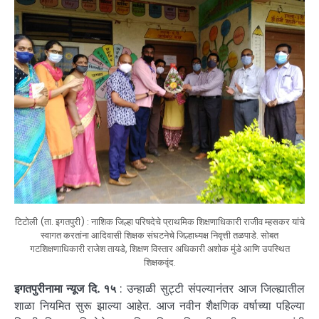
टिटोली (ता. इगतपुरी) : नाशिक जिल्हा परिषदेचे प्राथमिक शिक्षणाधिकारी राजीव म्हसकर यांचे
स्वागत करतांना आदिवासी शिक्षक संघटनेचे जिल्हाध्यक्ष निवृत्ती तळपाडे. सोबत
गटशिक्षणाधिकारी राजेश तायडे, शिक्षण विस्तार अधिकारी अशोक मुंडे आणि उपस्थित
शिक्षकवृंद.
इगतपुरीनामा न्यूज दि. १५
: उन्हाळी सुट्टी संपल्यानंतर आज जिल्ह्यातील
शाळा नियमित सुरू झाल्या आहेत. आज नवीन शैक्षणिक वर्षाच्या पहिल्या