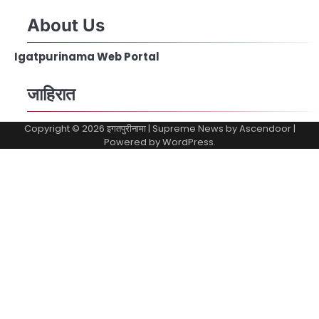
About Us
Igatpurinama Web Portal
जाहिरात
Copyright © 2026
इगतपुरीनामा
| Supreme News by
Ascendoor
|
Powered by
WordPress
.