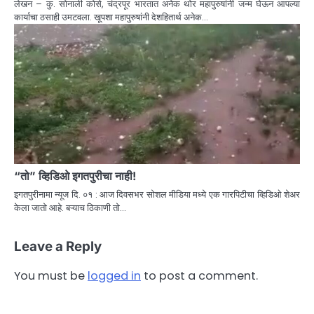
लेखन – कु. सोनाली कोसे, चंद्रपूर भारतात अनेक थोर महापुरुषांनी जन्म घेऊन आपल्या
कार्याचा ठसाही उमटवला. खूपशा महापुरुषांनी देशहितार्थ अनेक…
“तो” व्हिडिओ इगतपुरीचा नाही!
इगतपुरीनामा न्यूज दि. ०१ : आज दिवसभर सोशल मीडिया मध्ये एक गारपिटीचा व्हिडिओ शेअर
केला जातो आहे. बऱ्याच ठिकाणी तो…
Leave a Reply
You must be
logged in
to post a comment.