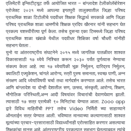
एलिमेंटरी इन्सिटीट्यूट तर्फे आयोजित भारत – बांग्लादेश टेलीकोलॅबोरेशन
प्रोजेक्ट २०२१ मध्ये आपल्या इगतपुरी तालुक्यातील जिल्हा परिषद
प्राथमिक शाळा टिटोलीचे पदवीधर शिक्षक सिद्धार्थ सपकाळे आणि जिल्हा
परिषद प्राथमिक शाळा धामणीचे शिक्षक प्रदिप खैरनार यांनी सहभाग घेत
प्रकल्प यशस्वीरीत्या पूर्ण केला. तसेच दुसऱ्या एका टिममध्ये जिल्हा परिषद
प्राथमिक शाळा खंबाळे येथील पदवीधर शिक्षिका वर्षा चौधरी यांनीही
सहभाग घेतला .
युनो या आंतरराष्ट्रीय संघटनेने २०१५ मध्ये जागतिक पातळीवर शाश्वत
विकासासाठी १७ ध्येये निश्चित करून २०३० पर्यंत पूर्णत्वास नेण्याचा
संकल्प केला आहे. त्या १७ ध्येयांपैकी भूक निर्मुलन, दारिद्रय निर्मुलन,
क्वालिटी एज्युकेशन, चांगले आरोग्य, स्त्री पुरुष समानता, स्वच्छ पाणी, अन्न
संरक्षण आदि ध्येयांविषयी चर्चा तथा मार्गदर्शन करण्यात आले. तसेच भारत
आणि बांग्लादेश या दोन्ही देशातील सण, उत्सव, संस्कृती, आरोग्य, शिक्षण,
भौगोलिक परिस्थिती,अन्न आदी विषयांवर विचारांची देवाणघेवाण झाली.
त्यासाठी १७ सत्र प्रत्येकी ९० मिनिटांचा घेण्यात आला. Zooo app
द्वारे विविध माहितींची PPT तसेच Video निर्मिती च्या साहाय्याने
ऑनलाईन सत्र घेण्यात आली. भविष्यात मानवाच्या कल्याणासाठी शाश्वत
मूल्यांच्या प्रचार-प्रसारासाठी विद्यार्थ्यांनाही प्रोत्साहित करणार असल्याचा
शिक्षकांचा मानस आहे. आंतरराष्ट्रीय प्रकल्पात सहभाग घेतल्याबद्दल त्यांचे