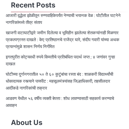
Recent Posts
आजारी वृद्धेला झोळीतून रुग्णवाहिकेपर्यंत नेण्याची भयानक वेळ : घोटीतील घटनेने
नागरिकांमध्ये तीव्र संताप
खाजगी वाटाघाटीद्वारे जमीन दिलेल्या व भूमिहीन झालेल्या शेतकऱ्यांनाही मिळणार
प्रकल्पग्रस्त दाखले : केए प्रतिष्ठानचे राजेंद्र घारे, संदीप गवारी यांच्या अथक
प्रयत्नांमुळे शासन निर्णय निर्गमित
इगतपुरीत कोट्यवधी रुपये किमतीचे प्रतिबंधित पदार्थ जप्त ; ४ जणांवर गुन्हा
दाखल
घोटीच्या दुर्गानगरातील ५० ते ६० कुटुंबांचा रस्ता बंद : शाळकरी विद्यार्थ्यांची
धोकादायक रस्त्याने पायपीट : महसूलमंत्र्यांसह जिल्हाधिकारी, तहसीलदार
आदींकडे नागरिकांची तक्रार
आडवण येथील ५६ वर्षीय व्यक्ती बेपत्ता : शोध लावण्यासाठी सहकार्य करण्याचे
आवाहन
About Us