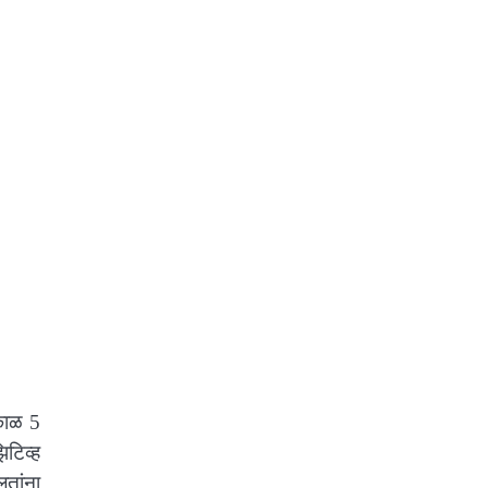
ंकाळ 5
टिव्ह
लतांना