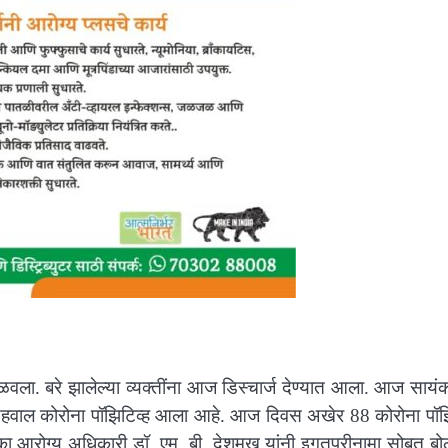
वला. बरे झालेल्या व्यक्तींना आज डिस्चार्ज देण्यात आला. आज साय
ी अहवाल कोरोना पॉझिटिव्ह आला आहे. आज दिवस अखेर 88 कोरोना पॉझि
ुका आरोग्य अधिकारी डॉ. एम. बी. देशमुख यांनी इगतपुरीनामा सोबत बो