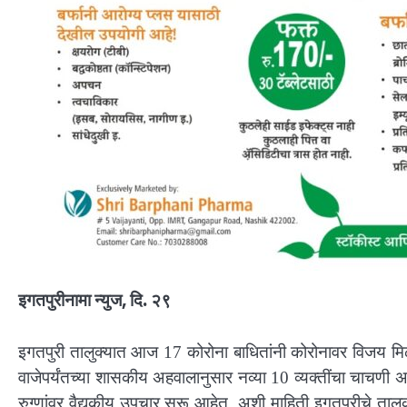
इगतपुरीनामा न्युज, दि. २९
इगतपुरी तालुक्यात आज 17 कोरोना बाधितांनी कोरोनावर विजय मिळ
वाजेपर्यंतच्या शासकीय अहवालानुसार नव्या 10 व्यक्तींचा चाचण
रुग्णांवर वैद्यकीय उपचार सुरू आहेत. अशी माहिती इगतपुरीचे ताल