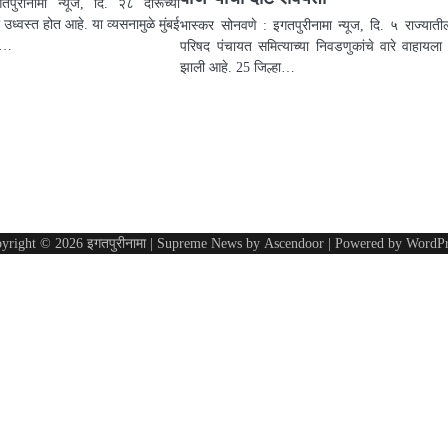
पुरीनामा न्यूज, दि. २८ दारूच्या
 उध्वस्त होत आहे. या व्यसनामुळे मुंबई
भास्कर सोनवणे : इगतपुरीनामा न्यूज, दि. ५ राज्यातील
ती…
परिषद पंचायत समित्याच्या निवडणुकांचे वारे वाहायला 
झाली आहे. 25 जिल्हा…
yright © 2026
इगतपुरीनामा
| Supreme News by
Ascendoor
| Powered by
WordPr