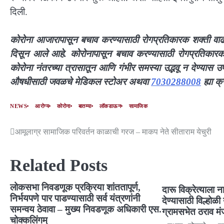
दिली.
कोरोना आजारापासून बचाव करण्यासाठी रोगप्रतिकारक शक्ती वाढव
दिसून आले आहे. कोरोनापासून बचाव करण्यासाठी रोगप्रतिकारक श
कोरोना नंतरच्या त्रासातून आणि गंभीर समस्या उद्भवू न देण्यास उ
औषधीसाठी जवळचे मेडिकल स्टोअर अथवा
7030288008
ह्या क
NEWS
आरोग्य
कोरोना
बातम्या
लॉकडाऊन
सामाजिक
आमूलाग्र सामाजिक परिवर्तन काळाची गरज – माकप नेते सीताराम येचुरी
Related Posts
लोकसभा निवडणूक प्रक्रिया शांततापूर्ण,
दारू विक्रेत्याला
निर्भयपणे पार पाडण्यासाठी सर्व यंत्रणांनी
देण्यासाठी विल्होळी
समन्वय ठेवावा – मुख्य निवडणूक अधिकारी एस.
ग्रामसभेत ठराव मं
चोक्कलिंगम्