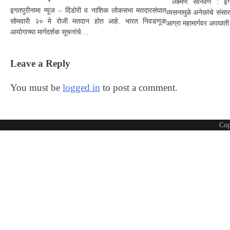
लक्ष्मण सोनवणे : इगत
इगतपुरीनामा न्यूज – दिंडोरी व नाशिक लोकसभा मतदारसंघात
व्यसनामुळे अनेकांचे संसार
सोमवारी २० मे रोजी मतदान होत आहे. भारत निवडणूक
आग्रा महामार्गवर अपघा
आयोगाच्या मार्गदर्शक सूचनांचे…
Leave a Reply
You must be
logged in
to post a comment.
Cop