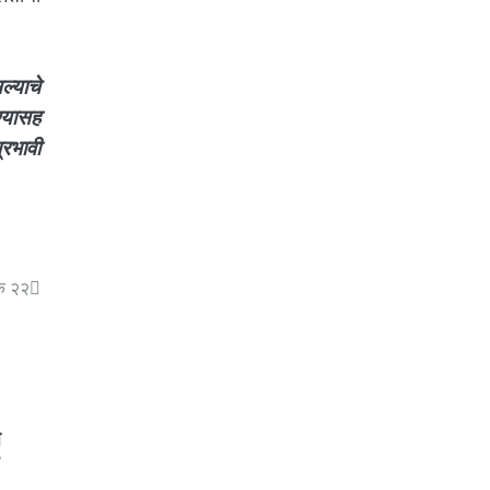
्याचे
्यासह
्रभावी
ंक २२
त