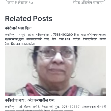
काय ? लेखांक १७
रॅपिड अँटिजेन चाचण्या
Related Posts
कोरोनाने धडा दिला
कवयित्री : माधुरी पाटील, नाशिकसंवाद : 7588493260 दिला धडा कोरोनानेमानवाला
सुधारायापाप,पुण्य मोजायलानको घालू वेळ वाया..!!१!! परदेशी विषाणूनेकेला प्रवेश
देशातशिकवण मानवालाहोता…
कवितांचा मळा : अंतःकरणातील शब्द
कवयित्री : डाॅ. शैलजा करोडे, नेरूळ नवी मुंबई, 9764808391 अंतःकरणाचे बोलघेती