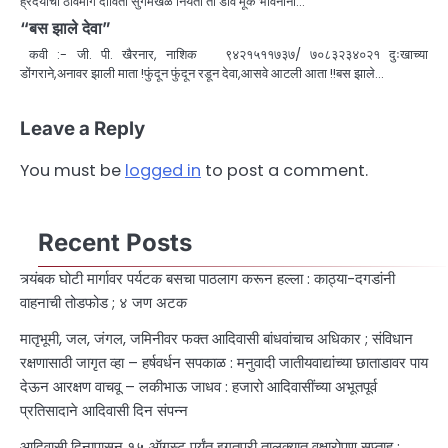
ह्रदयाचा ठावमार्ग दाविती सुगमखेळे नियती तो डाव मूक भावनांना…
“बस झाले देवा”
कवी :- जी. पी. खैरनार, नाशिक ९४२१५११७३७/ ७०८३२३४०२१ दुःखाच्या
डोंगराने,अनावर झाली माता !फुंदून फुंदून रडून देवा,आसवे आटली आता !!बस झाले…
Leave a Reply
You must be
logged in
to post a comment.
Recent Posts
त्र्यंबक घोटी मार्गावर पर्यटक बसचा पाठलाग करून हल्ला : काठ्या-दगडांनी
वाहनाची तोडफोड ; ४ जण अटक
मातृभूमी, जल, जंगल, जमिनीवर फक्त आदिवासी बांधवांचाच अधिकार ; संविधान
रक्षणासाठी जागृत व्हा – हर्षवर्धन सपकाळ : मनुवादी जातीयवाद्यांच्या छाताडावर पाय
देऊन आरक्षण वाचवू – लकीभाऊ जाधव : हजारो आदिवासींच्या अभूतपूर्व
प्रतिसादाने आदिवासी दिन संपन्न
आदिवासी दिनापासून १५ ऑगस्ट पर्यंत इगतपुरी तालुक्यात वृक्षारोपण सप्ताह :