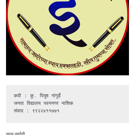
कवी : कु. पियुष गांगुर्डे
जनता विद्यालय पवननगर नाशिक
संवाद : ९९२२४११७७१
काय वर्णावी