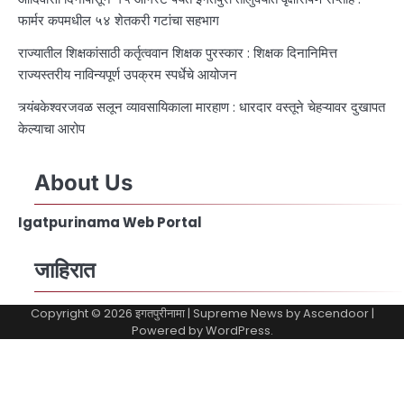
फार्मर कपमधील ५४ शेतकरी गटांचा सहभाग
राज्यातील शिक्षकांसाठी कर्तृत्ववान शिक्षक पुरस्कार : शिक्षक दिनानिमित्त
राज्यस्तरीय नाविन्यपूर्ण उपक्रम स्पर्धेचे आयोजन
त्र्यंबकेश्वरजवळ सलून व्यावसायिकाला मारहाण : धारदार वस्तूने चेहऱ्यावर दुखापत
केल्याचा आरोप
About Us
Igatpurinama Web Portal
जाहिरात
Copyright © 2026
इगतपुरीनामा
| Supreme News by
Ascendoor
|
Powered by
WordPress
.