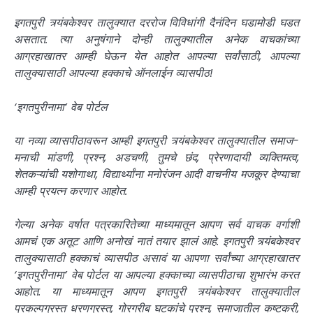
इगतपुरी त्र्यंबकेश्वर तालुक्यात दररोज विविधांगी दैनंदिन घडामोडी घडत
असतात. त्या अनुषंगाने दोन्ही तालुक्यातील अनेक वाचकांच्या
आग्रहाखातर आम्ही घेऊन येत आहोत आपल्या सर्वांसाठी, आपल्या
तालुक्यासाठी आपल्या हक्काचे ऑनलाईन व्यासपीठ!
‘इगतपुरीनामा’ वेब पोर्टल
या नव्या व्यासपीठावरून आम्ही इगतपुरी त्र्यंबकेश्वर तालुक्यातील समाज-
मनाची मांडणी, प्रश्न, अडचणी, तुमचे छंद, प्रेरणादायी व्यक्तिमत्व,
शेतकऱ्यांची यशोगाथा, विद्यार्थ्यांना मनोरंजन आदी वाचनीय मजकूर देण्याचा
आम्ही प्रयत्न करणार आहोत.
गेल्या अनेक वर्षात पत्रकारितेच्या माध्यमातून आपण सर्व वाचक वर्गाशी
आमचं एक अतूट आणि अनोखं नातं तयार झालं आहे. इगतपुरी त्र्यंबकेश्वर
तालुक्यासाठी हक्काचं व्यासपीठ असावं या आपणा सर्वांच्या आग्रहाखातर
‘इगतपुरीनामा’ वेब पोर्टल या आपल्या हक्काच्या व्यासपीठाचा शुभारंभ करत
आहोत. या माध्यमातून आपण इगतपुरी त्र्यंबकेश्वर तालुक्यातील
प्रकल्पग्रस्त धरणग्रस्त, गोरगरीब घटकांचे प्रश्न, समाजातील कष्टकरी,