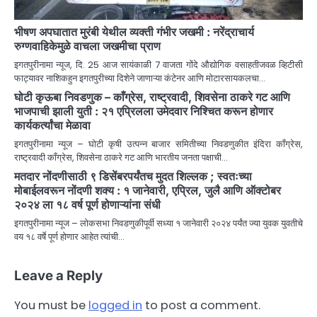
भीषण अपघातात मुरंबी येथील व्यक्ती गंभीर जखमी : नरेंद्राचार्य
रुग्णवाहिकेमुळे वाचला जखमीचा प्राण
इगतपुरीनामा न्यूज, दि. 25 आज सायंकाळी 7 वाजता गोंदे औद्योगिक वसाहतीजवळ व्हिटीसी
फाट्यावर नाशिकहुन इगतपुरीच्या दिशेने जाणाऱ्या कंटेनर आणि मोटारसायकलचा…
घोटी कृऊबा निवडणुक – काँग्रेस, राष्ट्रवादी, शिवसेना ठाकरे गट आणि
भाजपाची झाली युती : २१ एप्रिलला उमेदवार निश्चित करून होणार
कार्यकर्त्यांचा मेळावा
इगतपुरीनामा न्यूज – घोटी कृषी उत्पन्न बाजार समितीच्या निवडणुकीत इंदिरा काँग्रेस,
राष्ट्रवादी काँग्रेस, शिवसेना ठाकरे गट आणि भारतीय जनता पक्षाची…
मतदार नोंदणीसाठी ९ डिसेंबरपर्यंतच मुदत शिल्लक ; स्वतःच्या
मोबाईलवरून नोंदणी शक्य : १ जानेवारी, एप्रिल, जुलै आणि ऑक्टोबर
२०२४ ला १८ वर्ष पूर्ण होणाऱ्यांना संधी
इगतपुरीनामा न्यूज – लोकसभा निवडणुकीपूर्वी सध्या १ जानेवारी २०२४ पर्यंत ज्या युवक युवतीचे
वय १८ वर्षे पूर्ण होणार आहेत त्यांची…
Leave a Reply
You must be
logged in
to post a comment.