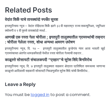
Related Posts
वेदांत शिर्के याचे तायक्वांदो स्पर्धेत सुयश
इगतपुरीनामा न्यूज – वेदांत रोहिदास शिर्के ह्याने ३२ वी महाराष्ट्र राज्य सबज्युनिअर, ज्युनिअर
क्योरूगी व ९ वी पुमसे तायक्वांडो स्पर्धा…
आणखी एक रस्ता गेला चोरीला ; इगतपुरी तालुक्यातील ग्रामस्थांची तक्रार
: चोरीला गेलेला रस्ता, शोधा अन्यथा आमरण उपोषण
इगतपुरीनामा न्यूज, दि. १४ – इगतपुरी तालुक्यातील कुऱ्हेगांव नंतर आता भावली खुर्द
ग्रामपंचायत अंतर्गत धामडकीवाडी येथील रस्ता चोरीला गेल्याची तक्रार…
काळूस्ते सोसायटी संचालकपदी “प्रहार”चे सुरेश शिंदे बिनविरोध
इगतपुरीनामा न्यूज, दि. ७ इगतपुरी तालुक्यात सहकार क्षेत्रात प्रतिष्ठित समजल्या जाणाऱ्या
काळूस्ते आदिवासी सहकारी सोसायटी निवडणुकीत सुरेश शिंदे यांची बिनविरोध…
Leave a Reply
You must be
logged in
to post a comment.