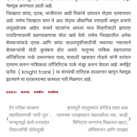
नेमणूक करण्यात आली आहे.
जिल्ह्यात कांदा, द्राक्ष, भाजीपाला आदी पिकांचे उत्पादन मोठ्या प्रमाणावर
आहे. तसेच जिल्ह्यात सात ते आठ मोठ्या औद्यागिक वसाहती असून हजारो
लघुउद्योजक आहेत. यासर्व घटकांना आपला माल विक्रीसाठी इतरत्र
पाठविण्याकामी दळणवळणाचा मोठा खर्च येतो. तसेच जिल्ह्यातील अनेक
शेतकऱ्यांकडे द्राक्ष आणि कांदा साठवणुकीसाठीची व्यवस्था नसल्याने
शेतकऱ्यांची मोठी कुचंबना होत असते. यातुनच नाशिक शहरालगत
लॉजिस्टिक पार्क उभारण्यात यावा, यासाठी खासदार गोडसे यांनी वारंवार
प्रयत्न करुन नाशिकला लॉजिस्टिक पार्क मंजूर करुन घेतला आहे. क्नॉईट
फ्रँक ( Knight frank ) या संस्थेची तांत्रिक सल्लागार म्हणून नेमणूक
झाल्याने या प्रकल्पाच्या कामाला गती मिळणार आहे.
NEWS
बातम्या
राजकीय
सामाजिक
ऐन परीक्षा काळात
इगतपुरी तालुक्यात कोविड मदत कक्ष
महावितरणची ‘बत्ती गुल’ ;
ग्रुपच्या प्लाझ्मादान चळवळीला यश ; काही
मान्सूनपूर्व कामे ठरताहेत
मिनिटांत रूग्णांना मिळतात खाटा,
विद्यार्थ्यांची डोकेदुखी
ऑक्सिजन आणि प्लाझ्मा