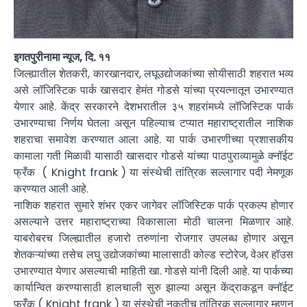
इगतपुरीनामा न्यूज, दि. ११
जिल्ह्यातील शेतकरी, कारखानदार, लघूउद्योजकांच्या सोयीसाठी शहरात भव्य
असे लॉजिस्टिक पार्क खासदार हेमंत गोडसे यांच्या प्रयत्नातून उभारण्यात
येणार आहे. केंद्र सरकारने देशभरातील ३५ शहरांमध्ये लॉजिस्टिक पार्क
उभारण्याचा निर्णय घेतला असून पहिल्याच टप्यात महाराष्ट्रातील नाशिक
शहराचा समावेश करण्यात आला आहे. या पार्क उभारणीच्या प्रशासकीय
कामाला गती मिळावी यासाठी खासदार गोडसे यांच्या पाठपुराव्यामुळे क्नॉईट
फ्रँक ( Knight frank ) या संस्थेची तांत्रिक सल्लागार पदी नेमणूक
करण्यात आली आहे.
नाशिक शहरात सुमारे शंभर एकर जागेवर लॉजिस्टिक पार्क प्रकल्प होणार
असल्याने उत्तर महाराष्ट्राच्या विकासाला मोठी चालना मिळणार आहे.
याबरोबरच जिल्ह्यातील हजारो तरुणांना रोजगार उपलब्ध होणार असून
शेतकऱ्यांच्या तसेच लघु उद्योजकांच्या मालासाठी कोल्ड स्टोरेज, वेअर हॉउस
उभारण्यात येणार असल्याची माहिती खा. गोडसे यांनी दिली आहे. या पार्कच्या
कार्यान्वित करण्यासाठी हालचाली सुरु झाल्या असून केंद्राकडून क्नॉईट
फ्रँक ( Knight frank ) या संस्थेची नुकतीच तांत्रिक सल्लागार म्हणून