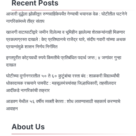
Recent Posts
आजारी वृद्धेला झोळीतून रुग्णवाहिकेपर्यंत नेण्याची भयानक वेळ : घोटीतील घटनेने
नागरिकांमध्ये तीव्र संताप
खाजगी वाटाघाटीद्वारे जमीन दिलेल्या व भूमिहीन झालेल्या शेतकऱ्यांनाही मिळणार
प्रकल्पग्रस्त दाखले : केए प्रतिष्ठानचे राजेंद्र घारे, संदीप गवारी यांच्या अथक
प्रयत्नांमुळे शासन निर्णय निर्गमित
इगतपुरीत कोट्यवधी रुपये किमतीचे प्रतिबंधित पदार्थ जप्त ; ४ जणांवर गुन्हा
दाखल
घोटीच्या दुर्गानगरातील ५० ते ६० कुटुंबांचा रस्ता बंद : शाळकरी विद्यार्थ्यांची
धोकादायक रस्त्याने पायपीट : महसूलमंत्र्यांसह जिल्हाधिकारी, तहसीलदार
आदींकडे नागरिकांची तक्रार
आडवण येथील ५६ वर्षीय व्यक्ती बेपत्ता : शोध लावण्यासाठी सहकार्य करण्याचे
आवाहन
About Us