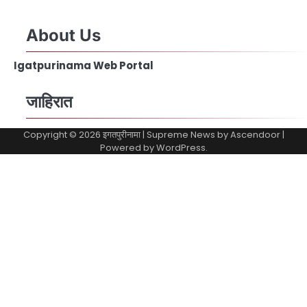
About Us
Igatpurinama Web Portal
जाहिरात
Copyright © 2026
इगतपुरीनामा
| Supreme News by
Ascendoor
|
Powered by
WordPress
.