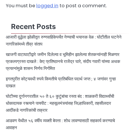
You must be
logged in
to post a comment.
Recent Posts
आजारी वृद्धेला झोळीतून रुग्णवाहिकेपर्यंत नेण्याची भयानक वेळ : घोटीतील घटनेने
नागरिकांमध्ये तीव्र संताप
खाजगी वाटाघाटीद्वारे जमीन दिलेल्या व भूमिहीन झालेल्या शेतकऱ्यांनाही मिळणार
प्रकल्पग्रस्त दाखले : केए प्रतिष्ठानचे राजेंद्र घारे, संदीप गवारी यांच्या अथक
प्रयत्नांमुळे शासन निर्णय निर्गमित
इगतपुरीत कोट्यवधी रुपये किमतीचे प्रतिबंधित पदार्थ जप्त ; ४ जणांवर गुन्हा
दाखल
घोटीच्या दुर्गानगरातील ५० ते ६० कुटुंबांचा रस्ता बंद : शाळकरी विद्यार्थ्यांची
धोकादायक रस्त्याने पायपीट : महसूलमंत्र्यांसह जिल्हाधिकारी, तहसीलदार
आदींकडे नागरिकांची तक्रार
आडवण येथील ५६ वर्षीय व्यक्ती बेपत्ता : शोध लावण्यासाठी सहकार्य करण्याचे
आवाहन