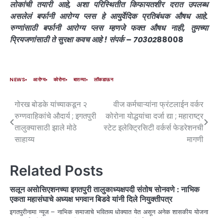
लोकांची तयारी आहे, अशा परिस्थितीत किफायतशीर दरात उपलब्ध
असलेलं बर्फानी आरोग्य प्लस हे आयुर्वेदिक प्रतिबंधक औषध आहे.
रुग्णांसाठी बर्फानी आरोग्य प्लस म्हणजे फक्त औषध नाही, तुमच्या
प्रियजणांसाठी ते सुरक्षा कवच आहे ! संपर्क – 70302
88008
NEWS
आरोग्य
कोरोना
बातम्या
लॉकडाऊन
गोरख बोडके यांच्याकडून २
वीज कर्मचाऱ्यांना फ्रंटलाईन वर्कर
रुग्णवाहिकांचे औदार्य ; इगतपुरी
कोरोना योद्धयांचा दर्जा द्या ; महाराष्ट्र
तालुक्यासाठी झाले मोठे
स्टेट इलेक्ट्रिसिटी वर्कर्स फेडरेशनची
साहाय्य
मागणी
Related Posts
सलून असोसिएशनच्या इगतपुरी तालुकाध्यक्षपदी संतोष सोनवणे : नाभिक
एकता महासंघाचे अध्यक्ष भगवान बिडवे यांनी दिले नियुक्तीपत्र
इगतपुरीनामा न्यूज – नाभिक समाजाचे भवितव्य धोक्यात येत असून अनेक शासकीय योजना