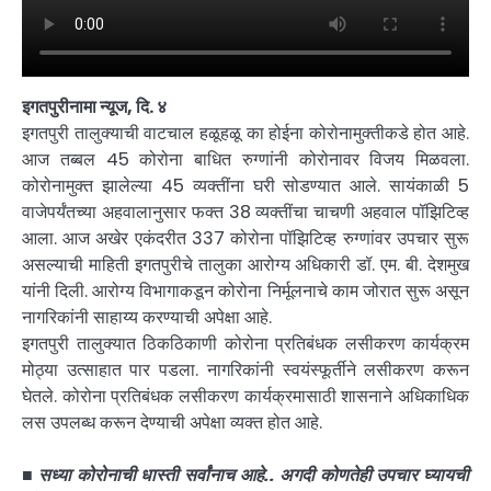
इगतपुरीनामा न्यूज, दि. ४
इगतपुरी तालुक्याची वाटचाल हळूहळू का होईना कोरोनामुक्तीकडे होत आहे.
आज तब्बल 45 कोरोना बाधित रुग्णांनी कोरोनावर विजय मिळवला.
कोरोनामुक्त झालेल्या 45 व्यक्तींना घरी सोडण्यात आले. सायंकाळी 5
वाजेपर्यंतच्या अहवालानुसार फक्त 38 व्यक्तींचा चाचणी अहवाल पॉझिटिव्ह
आला. आज अखेर एकंदरीत 337 कोरोना पॉझिटिव्ह रुग्णांवर उपचार सुरू
असल्याची माहिती इगतपुरीचे तालुका आरोग्य अधिकारी डॉ. एम. बी. देशमुख
यांनी दिली. आरोग्य विभागाकडून कोरोना निर्मूलनाचे काम जोरात सुरू असून
नागरिकांनी साहाय्य करण्याची अपेक्षा आहे.
इगतपुरी तालुक्यात ठिकठिकाणी कोरोना प्रतिबंधक लसीकरण कार्यक्रम
मोठ्या उत्साहात पार पडला. नागरिकांनी स्वयंस्फूर्तीने लसीकरण करून
घेतले. कोरोना प्रतिबंधक लसीकरण कार्यक्रमासाठी शासनाने अधिकाधिक
लस उपलब्ध करून देण्याची अपेक्षा व्यक्त होत आहे.
■
सध्या कोरोनाची धास्ती सर्वांनाच आहे.. अगदी कोणतेही उपचार घ्यायची