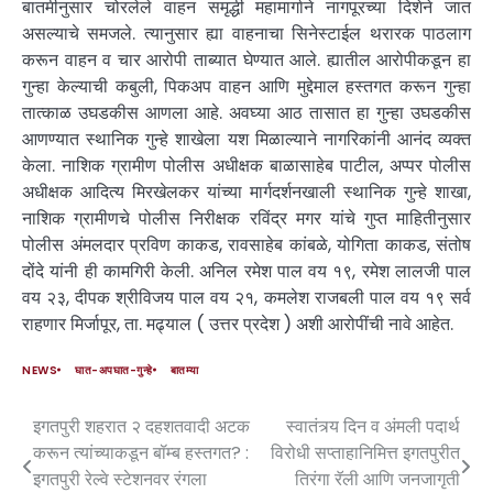
बातमीनुसार चोरलेले वाहन समृद्धी महामार्गाने नागपूरच्या दिशेने जात
असल्याचे समजले. त्यानुसार ह्या वाहनाचा सिनेस्टाईल थरारक पाठलाग
करून वाहन व चार आरोपी ताब्यात घेण्यात आले. ह्यातील आरोपीकडून हा
गुन्हा केल्याची कबुली, पिकअप वाहन आणि मुद्देमाल हस्तगत करून गुन्हा
तात्काळ उघडकीस आणला आहे. अवघ्या आठ तासात हा गुन्हा उघडकीस
आणण्यात स्थानिक गुन्हे शाखेला यश मिळाल्याने नागरिकांनी आनंद व्यक्त
केला. नाशिक ग्रामीण पोलीस अधीक्षक बाळासाहेब पाटील, अप्पर पोलीस
अधीक्षक आदित्य मिरखेलकर यांच्या मार्गदर्शनखाली स्थानिक गुन्हे शाखा,
नाशिक ग्रामीणचे पोलीस निरीक्षक रविंद्र मगर यांचे गुप्त माहितीनुसार
पोलीस अंमलदार प्रविण काकड, रावसाहेब कांबळे, योगिता काकड, संतोष
दोंदे यांनी ही कामगिरी केली. अनिल रमेश पाल वय १९, रमेश लालजी पाल
वय २३, दीपक श्रीविजय पाल वय २१, कमलेश राजबली पाल वय १९ सर्व
राहणार मिर्जापूर, ता. मढ्याल ( उत्तर प्रदेश ) अशी आरोपींची नावे आहेत.
NEWS
घात-अपघात-गुन्हे
बातम्या
इगतपुरी शहरात २ दहशतवादी अटक
स्वातंत्र्य दिन व अंमली पदार्थ
करून त्यांच्याकडून बॉम्ब हस्तगत? :
विरोधी सप्ताहानिमित्त इगतपुरीत
इगतपुरी रेल्वे स्टेशनवर रंगला
तिरंगा रॅली आणि जनजागृती