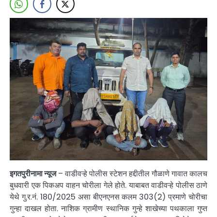
इगतपुरीनामा न्यूज
– वाडीवऱ्हे पोलीस स्टेशन हद्दीतील गौळाणे गावात कालच
बुधवारी एक पिकअप वाहन चोरीला गेले होते. याबाबत वाडीवऱ्हे पोलीस ठाणे
येथे गु.र.नं. 180/2025 असा बीएनएनस कलम 303(2) प्रमाणे चोरीचा
गुन्हा दाखल होता. नाशिक ग्रामीण स्थानिक गुन्हे शाखेच्या पथकाला गुप्त