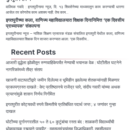
वाल्मिक गवांदे : इगतपुरीनामा न्यूज, दि. १३ शिवसेनेच्या माध्यमातुन काम करण्याची धारणा
आसेल तर कोणतेच काम अशक्य नाही. तेच काम…
इगतपुरीच्या कला, वाणिज्य महाविद्यालयात शिक्षक दिनानिमित्त ‘एक दिवसीय
प्राध्यापक’ संकल्पना
इगतपुरीनामा न्यूज – नाशिक शिक्षण प्रसारक मंडळ संचालित इगतपुरी येथील कला, वाणिज्य
महाविद्यालयात शिक्षक दिन साजरा करण्यात आला. ‘एक दिवसीय…
Recent Posts
आजारी वृद्धेला झोळीतून रुग्णवाहिकेपर्यंत नेण्याची भयानक वेळ : घोटीतील घटनेने
नागरिकांमध्ये तीव्र संताप
खाजगी वाटाघाटीद्वारे जमीन दिलेल्या व भूमिहीन झालेल्या शेतकऱ्यांनाही मिळणार
प्रकल्पग्रस्त दाखले : केए प्रतिष्ठानचे राजेंद्र घारे, संदीप गवारी यांच्या अथक
प्रयत्नांमुळे शासन निर्णय निर्गमित
इगतपुरीत कोट्यवधी रुपये किमतीचे प्रतिबंधित पदार्थ जप्त ; ४ जणांवर गुन्हा
दाखल
घोटीच्या दुर्गानगरातील ५० ते ६० कुटुंबांचा रस्ता बंद : शाळकरी विद्यार्थ्यांची
धोकादायक रस्त्याने पायपीट : महसूलमंत्र्यांसह जिल्हाधिकारी, तहसीलदार