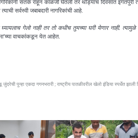
गरिकांनी सतर्क राहून काळजी घेतली तर थोड्याच दिवसात इगतपुरी त
याची सर्वस्वी जबाबदारी नागरिकांची आहे.
ायलाच गेलो नाही तर तो कधीच तुमच्या घरी येणार नाही. त्यामुळे त
मा’च्या वाचकांकडून येत आहेत.
 जुंदरेची पुन्हा एकदा गगनभरारी ; राष्ट्रीय पातळीवरील खेलो इंडिया स्पर्धेत झाली