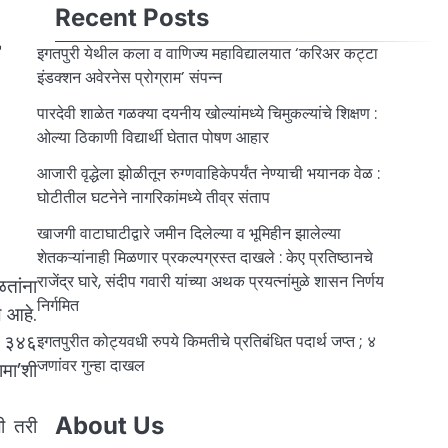
Recent Posts
इगतपुरी येथील कला व वाणिज्य महाविद्यालयात ‘करिअर कट्टा
इंडक्शन अवेरनेस प्रोग्राम’ संपन्न
पारदेवी शाळेत गळक्या दयनीय खोल्यांमध्ये चिमुकल्यांचे शिक्षण :
ओल्या ठिकाणी विद्यार्थी घेतात पोषण आहार
आजारी वृद्धेला झोळीतून रुग्णवाहिकेपर्यंत नेण्याची भयानक वेळ :
घोटीतील घटनेने नागरिकांमध्ये तीव्र संताप
खाजगी वाटाघाटीद्वारे जमीन दिलेल्या व भूमिहीन झालेल्या
शेतकऱ्यांनाही मिळणार प्रकल्पग्रस्त दाखले : केए प्रतिष्ठानचे
राजेंद्र घारे, संदीप गवारी यांच्या अथक प्रयत्नांमुळे शासन निर्णय
ळतांना
निर्गमित
 आहे.
र ३४६
इगतपुरीत कोट्यवधी रुपये किमतीचे प्रतिबंधित पदार्थ जप्त ; ४
जणांवर गुन्हा दाखल
ामा’शी
About Us
ली तरी