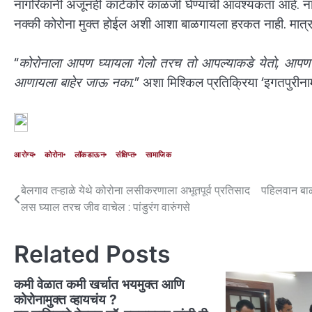
नागरिकांनी अजूनही काटेकोर काळजी घेण्याची आवश्यकता आहे. ना
नक्की कोरोना मुक्त होईल अशी आशा बाळगायला हरकत नाही. मात्र त्
“
कोरोनाला आपण घ्यायला गेलो तरच तो आपल्याकडे येतो, आपण घ्य
आणायला बाहेर जाऊ नका.
” अशा मिश्किल प्रतिक्रिया ‘इगतपुरीना
आरोग्य
कोरोना
लॉकडाऊन
संक्षिप्त
सामाजिक
बेलगाव तऱ्हाळे येथे कोरोना लसीकरणाला अभूतपूर्व प्रतिसाद
पहिलवान बाळू
लस घ्याल तरच जीव वाचेल : पांडुरंग वारुंगसे
Related Posts
कमी वेळात कमी खर्चात भयमुक्त आणि
कोरोनामुक्त व्हायचंय ?