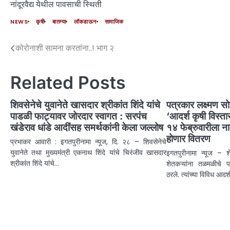
नांदूरवैद्य येथील पावसाची स्थिती
NEWS
कृषी
बातम्या
लॉकडाऊन
सामाजिक
कोरोनाशी सामना करतांना..! भाग २
Related Posts
शिवसेनेचे युवानेते खासदार श्रीकांत शिंदे यांचे
पत्रकार लक्ष्मण स
पाडळी फाट्यावर जोरदार स्वागत : सरपंच
‘आदर्श कृषी विस्ता
खंडेराव धांडे आदींसह समर्थकांनी केला जल्लोष
१४ फेब्रुवारीला न
होणार वितरण
प्रभाकर आवारी : इगतपुरीनामा न्यूज, दि. २८ – शिवसेनेचे
युवानेते तथा मुख्यमंत्री एकनाथ शिंदे यांचे चिरंजीव खासदार
इगतपुरीनामा न्यूज – 
श्रीकांत शिंदे यांचे…
शेतकऱ्यांना तळमळीचे प
ठरले. त्यांच्या विविध आदर्श