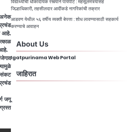
विद्यार्थ्यांची धोकादायक रस्त्याने पायपीट : महसूलमंत्र्यांसह
जिल्हाधिकारी, तहसीलदार आदींकडे नागरिकांची तक्रार
 अनेक
आडवण येथील ५६ वर्षीय व्यक्ती बेपत्ता : शोध लावण्यासाठी सहकार्य
प्रचंड
करण्याचे आवाहन
 आहे.
ात्काळ
About Us
आहे.
ंजेगाव
Igatpurinama Web Portal
यामुळे
जाहिरात
े संकट
प्रचंड
्ग जगू
ग्रस्त