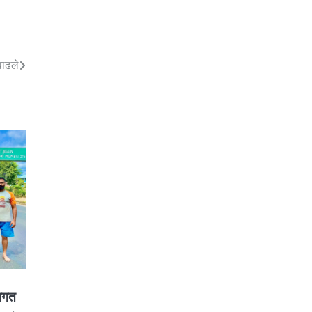
वाढले
वागत