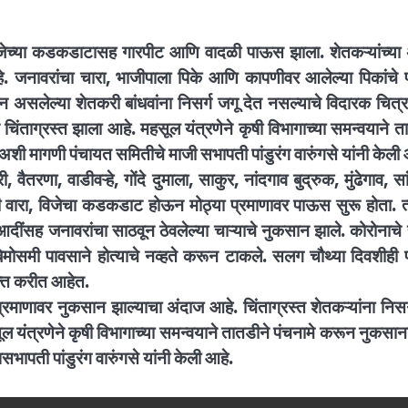
िजेच्या कडकडाटासह गारपीट आणि वादळी पाऊस झाला. शेतकऱ्यांच्या
े. जनावरांचा चारा, भाजीपाला पिके आणि कापणीवर आलेल्या पिकांचे 
सलेल्या शेतकरी बांधवांना निसर्ग जगू देत नसल्याचे विदारक चित्र
िंताग्रस्त झाला आहे. महसूल यंत्रणेने कृषी विभागाच्या समन्वयाने त
 अशी मागणी पंचायत समितीचे माजी सभापती पांडुरंग वारुंगसे यांनी केली 
 वैतरणा, वाडीवऱ्हे, गोंदे दुमाला, साकुर, नांदगाव बुद्रुक, मुंढेगाव, सा
 वारा, विजेचा कडकडाट होऊन मोठ्या प्रमाणावर पाऊस सुरू होता. त्
हू आदींसह जनावरांचा साठवून ठेवलेल्या चाऱ्याचे नुकसान झाले. कोरोनाच
मोसमी पावसाने होत्याचे नव्हते करून टाकले. सलग चौथ्या दिवशीही 
क्त करीत आहेत.
प्रमाणावर नुकसान झाल्याचा अंदाज आहे. चिंताग्रस्त शेतकऱ्यांना निसर
 यंत्रणेने कृषी विभागाच्या समन्वयाने तातडीने पंचनामे करून नुकसान
ापती पांडुरंग वारुंगसे यांनी केली आहे.