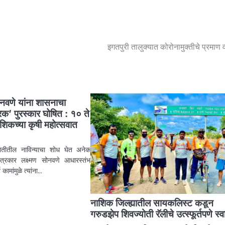
इगतपुरी तालुक्यात कोरोनामुक्तीचे प्रमाण 
ोनवणे यांना शासनाचा
रक’ पुरस्कार घोषित : १० ते
ाशिकच्या कृषी महोत्सवात
शेतीतील नाविन्याचा शोध घेत अनेक
त्रकार लक्ष्मण सोनवणे आधारस्तंभ
 कामांमुळे त्यांना…
नाशिक जिल्ह्यातील सायकलिस्ट कडून
गरुडझेप शिवज्योती रॅलीचे उत्स्फूर्तपणे स्