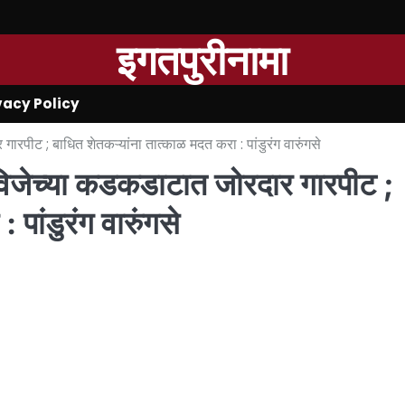
इगतपुरीनामा
vacy Policy
रपीट ; बाधित शेतकऱ्यांना तात्काळ मदत करा : पांडुरंग वारुंगसे
 विजेच्या कडकडाटात जोरदार गारपीट ;
पांडुरंग वारुंगसे