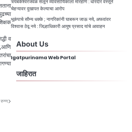
त्र्यंबकेश्वरजवळ सलून व्यावसायिकाला मारहाण : धारदार वस्तूने
असताना
चेहऱ्यावर दुखापत केल्याचा आरोप
ुढच्या
भूकंपाचे सौम्य धक्के ; नागरिकांनी घाबरून जाऊ नये, अफवांवर
शिक्षक
विश्वास ठेवू नये : जिल्हाधिकारी आयुष प्रसाद यांचे आवाहन
द्धी व
About Us
ी,आणि
तरांचा
Igatpurinama Web Portal
ागण्या
जाहिरात
रुग्ण