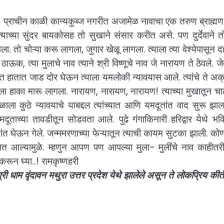
तो ? प्राचीन काळी कान्यकुब्ज नगरीत अजामेळ नावाचा एक तरुण ब्राह्म
्याच्या सुंदर बायकोसह तो सुखाने संसार करीत असे. पण दुर्देवाने 
. तो चोऱ्या करू लागला, जुगार खेळू लागला. त्याला त्या वेश्येपासून दह
ाऊक, त्या मुलाचे नाव त्याने श्री विष्णूचे नाव जे नारायण ते ठेवले. जेव
ूत हातात जाड दोर घेऊन त्याला यमलोकी न्यावयास आले. त्यांचे ते अ
ा हाका मारू लागला. नारायण, नारायण, नारायण! त्याच्या मुखातून च
ा कुठे न्यावयाचे याबद्दल त्यांच्यात आणि यमदूतांत वाद सुरू झाल
मदूताच्या तावडीतून सोडवता आले. पुढे गंगाकिनारी हरिद्वार येथे भक
ांत घेऊन गेले. जन्ममरणाच्या फेऱ्यातून त्याची कायम सुटका झाली. कोण
खात आल्यामुळे. म्हणुन आपण पण आपल्या मुला- मुलींचे नाव काहीतरी
धार करून घ्या..! रामकृष्णहरी
्री धाम वृंदावन मथुरा उत्तर प्रदेश येथे झालेले असून ते लोकप्रिय कीर