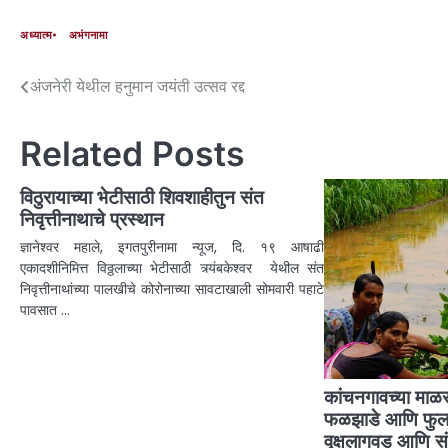
अध्यात्म
अभंगनामा
अंजनेरी येथील हनुमान जयंती उत्सव रद्द
Related Posts
विठुरायाच्या भेटीसाठी शिवशाहीतुन संत
निवृत्तीनाथाचे प्रस्थान
ज्ञानेश्वर महाले, इगतपुरीनामा न्यूज, दि. १९ आषाढी
एकादशीनिमित्त विठ्ठलाच्या भेटीसाठी त्र्यंबकेश्वर येथील संत
निवृत्तीनाथांच्या पालखीचे कोरोनाच्या सावटाखाली सोमवारी पहाटे
पावसात …
कांचनगावच्या माळ
फळझाडे आणि फुलझ
वृक्षलागवड आणि संव