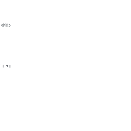
 संधी
्या ॥ १॥