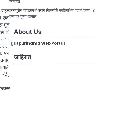
निर्गमित
ण राहत
इगतपुरीत कोट्यवधी रुपये किमतीचे प्रतिबंधित पदार्थ जप्त ; ४
जणांवर गुन्हा दाखल
तो एका
ा मुले
About Us
्हा तो
क्राळ-
Igatpurinama Web Portal
ाललेला
ा. पण
जाहिरात
्तियोग
त्याही
 बंटी,
्तनकार