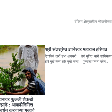
बँकिंग क्षेत्रातील नोकरीच्या
श्री संतश्रेष्ठ ज्ञानेश्वर महाराज हरिपाठ
देवाचिये द्वारीं उभा क्षणभरी । तेणें मुक्‍ति चारी साधियेल
हरि मुखें म्हणा हरि मुखें म्हणा । पुण्याची गणना कोण…
रानावर फुलली शेकडो
ाडे : आषाढीनिमित्त
र्धन करणाऱ्या गव्हाणे