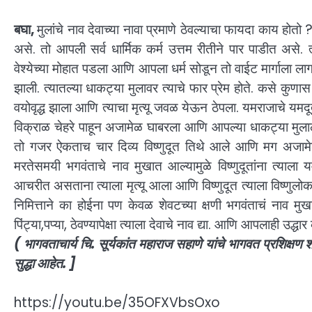
बघा,
मुलांचे नाव देवाच्या नावा प्रमाणे ठेवल्याचा फायदा काय हो
असे. तो आपली सर्व धार्मिक कर्म उत्तम रीतीने पार पाडीत असे. त
वेश्येच्या मोहात पडला आणि आपला धर्म सोडून तो वाईट मार्गाला लागला
झाली. त्यातल्या धाकट्या मुलावर त्याचे फार प्रेम होते. कसे कुणास ठ
वयोवृद्ध झाला आणि त्याचा मृत्यू जवळ येऊन ठेपला. यमराजाचे यमद
विक्राळ चेहरे पाहून अजामेळ घाबरला आणि आपल्या धाकट्या मुलाल
तो गजर ऐकताच चार दिव्य विष्णुदूत तिथे आले आणि मग अजामेळाल
मरतेसमयी भगवंताचे नाव मुखात आल्यामुळे विष्णुदूतांना त्याला य
आचरीत असताना त्याला मृत्यू आला आणि विष्णुदूत त्याला विष्णुलोक
निमित्ताने का होईना पण केवळ शेवटच्या क्षणी भगवंताचं नाव मु
पिंट्या,पप्या, ठेवण्यापेक्षा त्याला देवाचे नाव द्या. आणि आपलाही उद्
( भागवताचार्य चि. सूर्यकांत महाराज सहाणे यांचे भागवत प्रशिक्षण श
सुद्धा आहेत. ]
https://youtu.be/35OFXVbsOxo