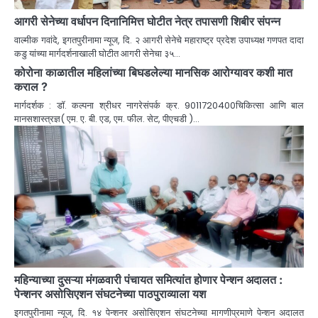
आगरी सेनेच्या वर्धापन दिनानिमित्त घोटीत नेत्र तपासणी शिबीर संपन्न
वाल्मीक गवांदे, इगतपुरीनामा न्यूज, दि. २ आगरी सेनेचे महाराष्ट्र प्रदेश उपाध्यक्ष गणपत दादा
कडु यांच्या मार्गदर्शनाखाली घोटीत आगरी सेनेचा ३५…
कोरोना काळातील महिलांच्या बिघडलेल्या मानसिक आरोग्यावर कशी मात
कराल ?
मार्गदर्शक : डॉ. कल्पना श्रीधर नागरेसंपर्क क्र. 9011720400चिकित्सा आणि बाल
मानसशास्त्रज्ञ( एम. ए. बी. एड, एम. फील. सेट, पीएचडी )…
महिन्याच्या दुसऱ्या मंगळवारी पंचायत समित्यांत होणार पेन्शन अदालत :
पेन्शनर असोसिएशन संघटनेच्या पाठपुराव्याला यश
इगतपुरीनामा न्यूज, दि. १४ पेन्शनर असोसिएशन संघटनेच्या मागणीप्रमाणे पेन्शन अदालत