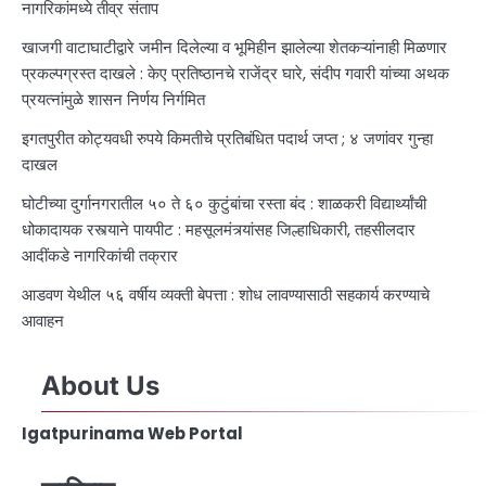
नागरिकांमध्ये तीव्र संताप
खाजगी वाटाघाटीद्वारे जमीन दिलेल्या व भूमिहीन झालेल्या शेतकऱ्यांनाही मिळणार
प्रकल्पग्रस्त दाखले : केए प्रतिष्ठानचे राजेंद्र घारे, संदीप गवारी यांच्या अथक
प्रयत्नांमुळे शासन निर्णय निर्गमित
इगतपुरीत कोट्यवधी रुपये किमतीचे प्रतिबंधित पदार्थ जप्त ; ४ जणांवर गुन्हा
दाखल
घोटीच्या दुर्गानगरातील ५० ते ६० कुटुंबांचा रस्ता बंद : शाळकरी विद्यार्थ्यांची
धोकादायक रस्त्याने पायपीट : महसूलमंत्र्यांसह जिल्हाधिकारी, तहसीलदार
आदींकडे नागरिकांची तक्रार
आडवण येथील ५६ वर्षीय व्यक्ती बेपत्ता : शोध लावण्यासाठी सहकार्य करण्याचे
आवाहन
About Us
Igatpurinama Web Portal