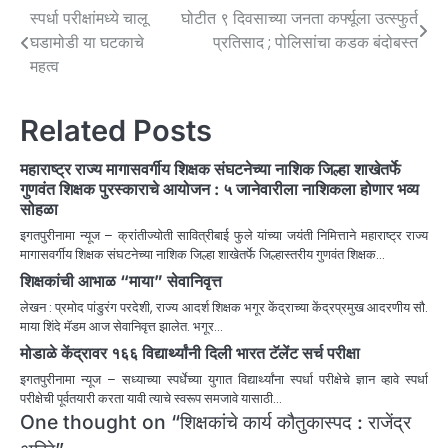
स्पर्धा परीक्षांमध्ये चालू
घोटीत ९ दिवसाच्या जनता कर्फ्यूला उत्स्फुर्त
घडामोडी या घटकाचे
प्रतिसाद ; पोलिसांचा कडक बंदोबस्त
महत्व
Related Posts
महाराष्ट्र राज्य मागासवर्गीय शिक्षक संघटनेच्या नाशिक जिल्हा शाखेतर्फे
गुणवंत शिक्षक पुरस्काराचे आयोजन : ५ जानेवारीला नाशिकला होणार भव्य
सोहळा
इगतपुरीनामा न्यूज – क्रांतीज्योती सावित्रीबाई फुले यांच्या जयंती निमित्ताने महाराष्ट्र राज्य
मागासवर्गीय शिक्षक संघटनेच्या नाशिक जिल्हा शाखेतर्फे जिल्हास्तरीय गुणवंत शिक्षक…
शिक्षकांची आभाळ “माया” सेवानिवृत्त
लेखन : प्रमोद पांडुरंग परदेशी, राज्य आदर्श शिक्षक भगूर केंद्राच्या केंद्रप्रमुख आदरणीय सौ.
माया शिंदे मॅडम आज सेवानिवृत्त झालेत. भगूर…
मोडाळे केंद्रावर १६६ विद्यार्थ्यांनी दिली भारत टॅलेंट सर्च परीक्षा
इगतपुरीनामा न्यूज – सध्याच्या स्पर्धेच्या युगात विद्यार्थ्यांना स्पर्धा परीक्षेचे ज्ञान व्हावे स्पर्धा
परीक्षेची पूर्वतयारी करता यावी त्याचे स्वरूप समजावे यासाठी…
One thought on “
शिक्षकांचे कार्य कौतुकास्पद : राजेंद्र