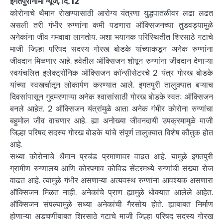
इगतपुरीनामा न्यूज, दि. 12
कोरोनाचे थैमान रोखण्यासाठी आरोग्य यंत्रणा युद्धपातळीवर लढा लढत
असली तरी गंभीर रुग्णांना कमी पडणारा ऑक्सिजनच्या तुडवड्यामुळे
अनेकांना जीव गमवावा लागतोय. अशा भयानक परिस्थितीत शिरसाठे गटाचे
माजी जिल्हा परिषद सदस्य गोरख बोडके यांच्याकडून अनेक रुग्णांना
जीवदान मिळणार आहे. हवेतील ऑक्सिजन शोषून रुग्णांना जीवदान देणाऱ्या
स्वयंचलित इलेक्ट्रॉनिक ऑक्सिजन कॉन्सीसेटरचे 2 यंत्र गोरख बोडके
यांच्या स्वखर्चातून लोकार्पण करण्यात आले. इगतपुरी तालुक्यात बऱ्याच
दिवसांपासून गुदमरणाऱ्या अनेक श्वासांसाठी गोरख बोडके स्वतः ऑक्सिजन
बनले आहेत. 2 ऑक्सिजन यंत्रांमुळे आता अनेक गंभीर कोरोना रुग्णांचा
बहुमोल जीव वाचणार आहे. ह्या अनोख्या जीवनदायी उपक्रमामुळे माजी
जिल्हा परिषद सदस्य गोरख बोडके यांचे संपूर्ण तालुक्यात विशेष कौतुक होत
आहे.
सध्या कोरोनाचे थैमान प्रचंड प्रमाणावर वाढत आहे. यामुळे इगतपुरी
ग्रामीण रुग्णालय आणि कोरपगाव कोविड सेंटरमध्ये रुग्णांची संख्या रोज
वाढत आहे. त्यामुळे गंभीर असणाऱ्या अत्यवस्थ रुग्णांना आवश्यक असणारा
ऑक्सिजन मिळत नाही. अनेकांचे प्राण ह्यामुळे धोक्यात आलेले आहेत.
ऑक्सिजन संपल्यामुळे सध्या अनेकांची गैरसोय होते. ह्याबाबत निर्माण
होणाऱ्या अडचणींबाबत शिरसाठे गटाचे माजी जिल्हा परिषद सदस्य गोरख