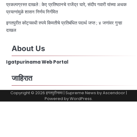
प्रकल्पग्रस्त दाखले : केए प्रतिष्ठानचे राजेंद्र घारे, संदीप गवारी यांच्या अथक
प्रयत्नांमुळे शासन निर्णय निर्गमित
इगतपुरीत कोट्यवधी रुपये किमतीचे प्रतिबंधित पदार्थ जप्त ; ४ जणांवर गुन्हा
दाखल
About Us
Igatpurinama Web Portal
जाहिरात
Copyright © 2026
इगतपुरीनामा
| Supreme News by
Ascendoor
|
Powered by
WordPress
.