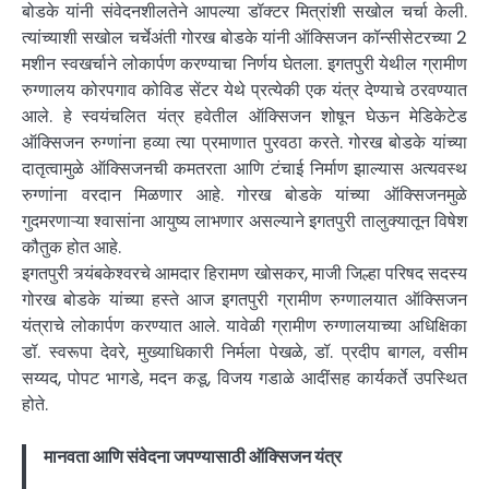
बोडके यांनी संवेदनशीलतेने आपल्या डॉक्टर मित्रांशी सखोल चर्चा केली.
त्यांच्याशी सखोल चर्चेअंती गोरख बोडके यांनी ऑक्सिजन कॉन्सीसेटरच्या 2
मशीन स्वखर्चाने लोकार्पण करण्याचा निर्णय घेतला. इगतपुरी येथील ग्रामीण
रुग्णालय कोरपगाव कोविड सेंटर येथे प्रत्येकी एक यंत्र देण्याचे ठरवण्यात
आले. हे स्वयंचलित यंत्र हवेतील ऑक्सिजन शोषून घेऊन मेडिकेटेड
ऑक्सिजन रुग्णांना हव्या त्या प्रमाणात पुरवठा करते. गोरख बोडके यांच्या
दातृत्वामुळे ऑक्सिजनची कमतरता आणि टंचाई निर्माण झाल्यास अत्यवस्थ
रुग्णांना वरदान मिळणार आहे. गोरख बोडके यांच्या ऑक्सिजनमुळे
गुदमरणाऱ्या श्वासांना आयुष्य लाभणार असल्याने इगतपुरी तालुक्यातून विषेश
कौतुक होत आहे.
इगतपुरी त्र्यंबकेश्वरचे आमदार हिरामण खोसकर, माजी जिल्हा परिषद सदस्य
गोरख बोडके यांच्या हस्ते आज इगतपुरी ग्रामीण रुग्णालयात ऑक्सिजन
यंत्राचे लोकार्पण करण्यात आले. यावेळी ग्रामीण रुग्णालयाच्या अधिक्षिका
डॉ. स्वरूपा देवरे, मुख्याधिकारी निर्मला पेखळे, डॉ. प्रदीप बागल, वसीम
सय्यद, पोपट भागडे, मदन कडू, विजय गडाळे आदींसह कार्यकर्ते उपस्थित
होते.
मानवता आणि संवेदना जपण्यासाठी ऑक्सिजन यंत्र