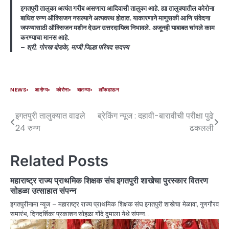
इगतपुरी तालुका अत्यंत गरीब असणारा आदिवासी तालुका आहे. ह्या तालुक्यातील कोरोना
बाधित रुग्ण ऑक्सिजन नसल्याने अत्यवस्थ होतात. याकारणाने माणुसकी आणि संवेदना
जपण्यासाठी ऑक्सिजन मशीन देऊन उत्तरदायित्व निभावले. अजूनही याबाबत चांगले काम
करण्याचा मानस आहे.
–
श्री. गोरख बोडके, माजी जिल्हा परिषद सदस्य
NEWS
आरोग्य
कोरोना
बातम्या
लॉकडाऊन
इगतपुरी तालुक्यात वाढले
ब्रेकिंग न्यूज : दहावी-बारावीची परीक्षा पुढे
24 रुग्ण
ढकलली
Related Posts
महाराष्ट्र राज्य प्राथमिक शिक्षक संघ इगतपुरी शाखेचा पुरस्कार वितरण
सोहळा उत्साहात संपन्न
इगतपुरीनामा न्यूज – महाराष्ट्र राज्य प्राथमिक शिक्षक संघ इगतपुरी शाखेचा मेळावा, गुणगौरव
समारंभ, दिनदर्शिका प्रकाशन सोहळा गोंदे दुमाला येथे संपन्न…