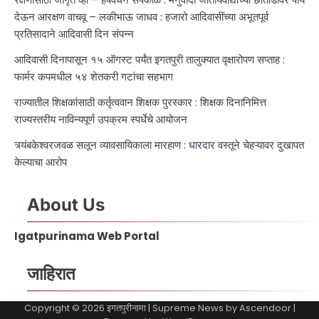
देऊन आरक्षण वाचवू – लकीभाऊ जाधव : हजारो आदिवासींच्या अभूतपूर्व
प्रतिसादाने आदिवासी दिन संपन्न
आदिवासी दिनापासून १५ ऑगस्ट पर्यंत इगतपुरी तालुक्यात वृक्षारोपण सप्ताह :
फार्मर कपमधील ५४ शेतकरी गटांचा सहभाग
राज्यातील शिक्षकांसाठी कर्तृत्ववान शिक्षक पुरस्कार : शिक्षक दिनानिमित्त
राज्यस्तरीय नाविन्यपूर्ण उपक्रम स्पर्धेचे आयोजन
त्र्यंबकेश्वरजवळ सलून व्यावसायिकाला मारहाण : धारदार वस्तूने चेहऱ्यावर दुखापत
केल्याचा आरोप
About Us
Igatpurinama Web Portal
जाहिरात
Copyright © 2026
इगतपुरीनामा
| Supreme News by
Ascendoor
|