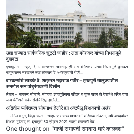
उद्या राज्यात सार्वजनिक सुट्टी जाहीर : लता मंगेशकर यांच्या निधनामुळे
दुखवटा
इगतपुरीनामा न्यूज, दि. ६ भारतरत्न गानसम्राज्ञी लता मंगेशकर यांच्या निधनामुळे दुखवटा
म्हणून राज्य सरकारने उद्या सोमवार दि. ७ फेब्रुवारी रोजी…
वारकऱ्यांचे लाडके वै. शत्रुघ्न महाराज गतीर – इगतपुरी तालुक्यातील
अनमोल रत्न पांडुरंगचरणी विलीन
लेखन – भास्कर सोनवणे, संपादक इगतपुरीनामा पवित्र ते कुळ पावन तो देशजेथे हरिचे दास
जन्म घेतीअसे सर्वच संतांचे सिद्ध झालेले…
अद्वितीय व्यक्तिमत्व सोमनाथ तेलोरे ह्या अष्टपैलू शिक्षकाची अखेर
– अनिल बागुल, जिल्हा सल्लागारमहाराष्ट्र राज्य मागासवर्गीय शिक्षक संघटना, नाशिकपदवीधर
शिक्षक, मुंढेगांव, ता. इगतपुरी 30 एप्रिल 2021. रात्री अकराची वेळ.…
One thought on “
माजी सभापती रामदास घारे कालवश
”