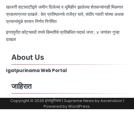
खाजगी वाटाघाटीद्वारे जमीन दिलेल्या व भूमिहीन झालेल्या शेतकऱ्यांनाही मिळणार
प्रकल्पग्रस्त दाखले : केए प्रतिष्ठानचे राजेंद्र घारे, संदीप गवारी यांच्या अथक
प्रयत्नांमुळे शासन निर्णय निर्गमित
इगतपुरीत कोट्यवधी रुपये किमतीचे प्रतिबंधित पदार्थ जप्त ; ४ जणांवर गुन्हा
दाखल
About Us
Igatpurinama Web Portal
जाहिरात
Copyright © 2026
इगतपुरीनामा
| Supreme News by
Ascendoor
|
Powered by
WordPress
.