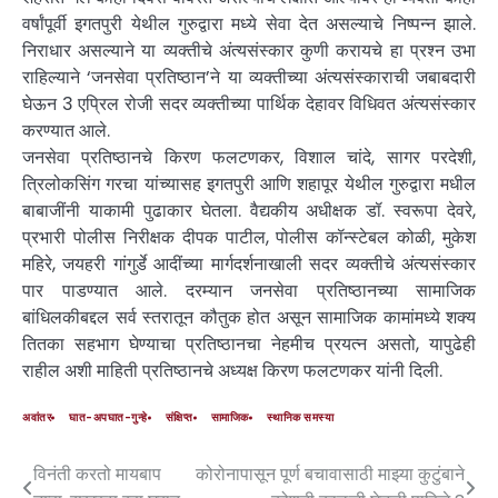
वर्षांपूर्वी इगतपुरी येथील गुरुद्वारा मध्ये सेवा देत असल्याचे निष्पन्न झाले.
निराधार असल्याने या व्यक्तीचे अंत्यसंस्कार कुणी करायचे हा प्रश्न उभा
राहिल्याने ‘जनसेवा प्रतिष्ठान’ने या व्यक्तीच्या अंत्यसंस्काराची जबाबदारी
घेऊन 3 एप्रिल रोजी सदर व्यक्तीच्या पार्थिक देहावर विधिवत अंत्यसंस्कार
करण्यात आले.
जनसेवा प्रतिष्ठानचे किरण फलटणकर, विशाल चांदे, सागर परदेशी,
त्रिलोकसिंग गरचा यांच्यासह इगतपुरी आणि शहापूर येथील गुरुद्वारा मधील
बाबाजींनी याकामी पुढाकार घेतला. वैद्यकीय अधीक्षक डॉ. स्वरूपा देवरे,
प्रभारी पोलीस निरीक्षक दीपक पाटील, पोलीस कॉन्स्टेबल कोळी, मुकेश
महिरे, जयहरी गांगुर्डे आदींच्या मार्गदर्शनाखाली सदर व्यक्तीचे अंत्यसंस्कार
पार पाडण्यात आले. दरम्यान जनसेवा प्रतिष्ठानच्या सामाजिक
बांधिलकीबद्दल सर्व स्तरातून कौतुक होत असून सामाजिक कामांमध्ये शक्य
तितका सहभाग घेण्याचा प्रतिष्ठानचा नेहमीच प्रयत्न असतो, यापुढेही
राहील अशी माहिती प्रतिष्ठानचे अध्यक्ष किरण फलटणकर यांनी दिली.
अवांतर
घात-अपघात-गुन्हे
संक्षिप्त
सामाजिक
स्थानिक समस्या
विनंती करतो मायबाप
कोरोनापासून पूर्ण बचावासाठी माझ्या कुटुंबाने