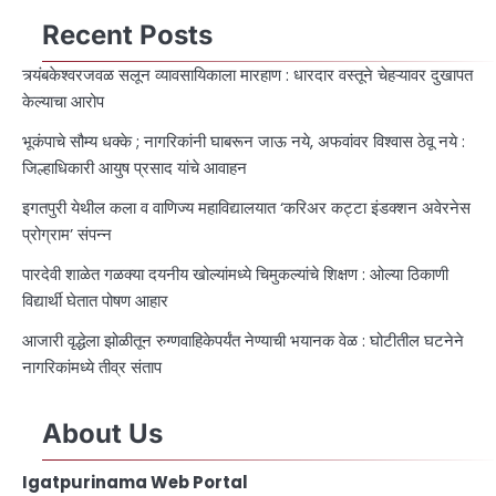
Recent Posts
त्र्यंबकेश्वरजवळ सलून व्यावसायिकाला मारहाण : धारदार वस्तूने चेहऱ्यावर दुखापत
केल्याचा आरोप
भूकंपाचे सौम्य धक्के ; नागरिकांनी घाबरून जाऊ नये, अफवांवर विश्वास ठेवू नये :
जिल्हाधिकारी आयुष प्रसाद यांचे आवाहन
इगतपुरी येथील कला व वाणिज्य महाविद्यालयात ‘करिअर कट्टा इंडक्शन अवेरनेस
प्रोग्राम’ संपन्न
पारदेवी शाळेत गळक्या दयनीय खोल्यांमध्ये चिमुकल्यांचे शिक्षण : ओल्या ठिकाणी
विद्यार्थी घेतात पोषण आहार
आजारी वृद्धेला झोळीतून रुग्णवाहिकेपर्यंत नेण्याची भयानक वेळ : घोटीतील घटनेने
नागरिकांमध्ये तीव्र संताप
About Us
Igatpurinama Web Portal