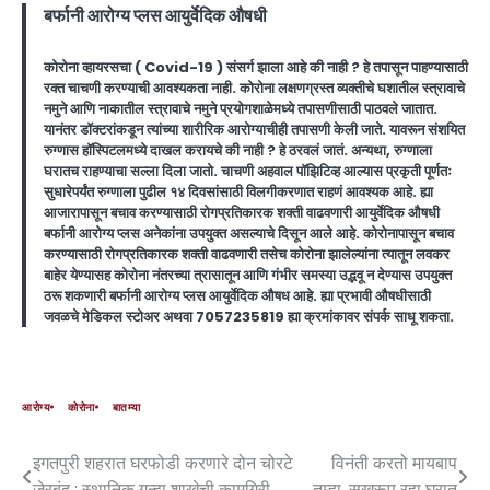
बर्फानी आरोग्य प्लस आयुर्वेदिक औषधी
कोरोना व्हायरसचा ( Covid-19 ) संसर्ग झाला आहे की नाही ? हे तपासून पाहण्यासाठी
रक्त चाचणी करण्याची आवश्यकता नाही. कोरोना लक्षणग्रस्त व्यक्तीचे घशातील स्त्रावाचे
नमुने आणि नाकातील स्त्रावाचे नमुने प्रयोगशाळेमध्ये तपासणीसाठी पाठवले जातात.
यानंतर डॉक्टरांकडून त्यांच्या शारीरिक आरोग्याचीही तपासणी केली जाते. यावरून संशयित
रुग्णास हॉस्पिटलमध्ये दाखल करायचे की नाही ? हे ठरवलं जातं. अन्यथा, रुग्णाला
घरातच राहण्याचा सल्ला दिला जातो. चाचणी अहवाल पॉझिटिव्ह आल्यास प्रकृती पूर्णतः
सुधारेपर्यंत रुग्णाला पुढील १४ दिवसांसाठी विलगीकरणात राहणं आवश्यक आहे. ह्या
आजारापासून बचाव करण्यासाठी रोगप्रतिकारक शक्ती वाढवणारी आयुर्वेदिक औषधी
बर्फानी आरोग्य प्लस अनेकांना उपयुक्त असल्याचे दिसून आले आहे. कोरोनापासून बचाव
करण्यासाठी रोगप्रतिकारक शक्ती वाढवणारी तसेच कोरोना झालेल्यांना त्यातून लवकर
बाहेर येण्यासह कोरोना नंतरच्या त्रासातून आणि गंभीर समस्या उद्भवू न देण्यास उपयुक्त
ठरू शकणारी बर्फानी आरोग्य प्लस आयुर्वेदिक औषध आहे. ह्या प्रभावी औषधीसाठी
जवळचे मेडिकल स्टोअर अथवा 7057235819 ह्या क्रमांकावर संपर्क साधू शकता.
आरोग्य
कोरोना
बातम्या
इगतपुरी शहरात घरफोडी करणारे दोन चोरटे
विनंती करतो मायबाप
जेरबंद ; स्थानिक गुन्हा शाखेची कामगिरी
तुम्हा, सुखरूप रहा घरात