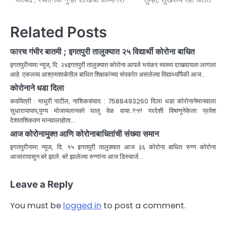
Related Posts
फारच गंभीर बातमी ; इगतपुरी तालुक्यात २५ विद्यार्थी कोरोना बाधित
इगतपुरीनामा न्यूज, दि. २४इगतपुरी तालुक्यात कोरोना आपले भयंकर स्वरूप दाखवायला लागला
आहे. एकलव्य आश्रमशाळेतील बाधित शिक्षकांच्या संपर्कात असलेल्या विद्यार्थ्यांपैकी आज…
कोरोनाने धडा दिला
कवयित्री : माधुरी पाटील, नाशिकसंवाद : 7588493260 दिला धडा कोरोनानेमानवाला
सुधारायापाप,पुण्य मोजायलानको घालू वेळ वाया..!!१!! परदेशी विषाणूनेकेला प्रवेश
देशातशिकवण मानवालाहोता…
आज कोरोनामुक्त आणि कोरोनाबाधितांची संख्या समान
इगतपुरीनामा न्यूज, दि. १५ इगतपुरी तालुक्यात आज ३६ कोरोना बाधित रुग्ण कोरोना
आजारापासून बरे झाले. बरे झालेल्या रुग्णांना आज डिस्चार्ज…
Leave a Reply
You must be
logged in
to post a comment.