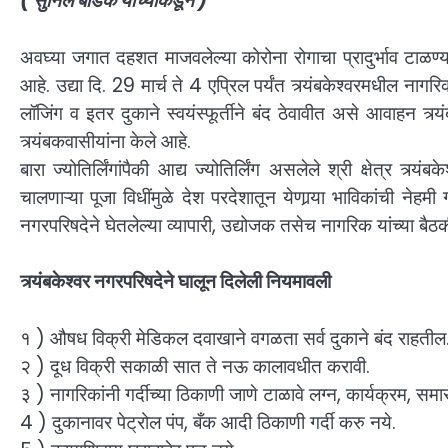
( सुनिल बोडके यांच्याकडून )
अवघ्या जगात दहशत माजवलेल्या कोरोना रोगाचा प्रादुर्भाव टाळण्य
आहे. उद्या दि. 29 मार्च ते 4 एप्रिल पर्यंत त्र्यंबकेश्वरमधील नागरिक
लॉजिंग व इतर दुकाने स्वयंस्फूर्तीने बंद ठेवावीत असे आवाहन त्र्
त्र्यंबकवासीयांना केले आहे.
बारा ज्योतिर्लिंगांपैकी आद्य ज्योतिर्लिंग असलेले श्री क्षेत्र त्र्य
चालणाऱ्या पूजा विधींमुळे देश परदेशातून येणार्‍या भाविकांची नेहमी 
नगरपरिषदेने घेतलेल्या व्यापारी, उद्योजक तसेच नागरिक यांच्या बै
त्र्यंबकेश्वर नगरपरिषदेने घालून दिलेली नियमावली
१ ) औषध विक्री मेडिकल दवाखाने वगळता सर्व दुकाने बंद राहतील
२ ) दूध विक्री सकाळी सात ते नऊ कालावधीत करावी.
३ ) नागरिकांनी गर्दीच्या ठिकाणी जाणे टाळावे लग्न, कार्यक्रम, समार
4 ) दुकानावर पेट्रोल पंप, बँक आदी ठिकाणी गर्दी करु नये.