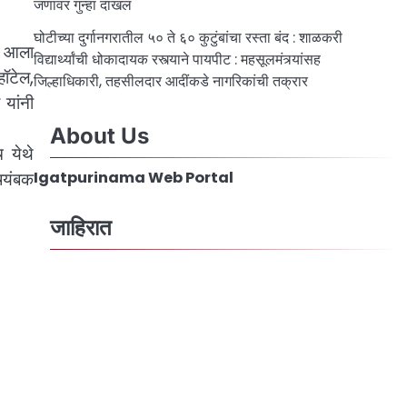
जणांवर गुन्हा दाखल
घोटीच्या दुर्गानगरातील ५० ते ६० कुटुंबांचा रस्ता बंद : शाळकरी
ात आला
विद्यार्थ्यांची धोकादायक रस्त्याने पायपीट : महसूलमंत्र्यांसह
हॉटेल,
जिल्हाधिकारी, तहसीलदार आदींकडे नागरिकांची तक्रार
 यांनी
About Us
च येथे
र्यंबक
Igatpurinama Web Portal
जाहिरात