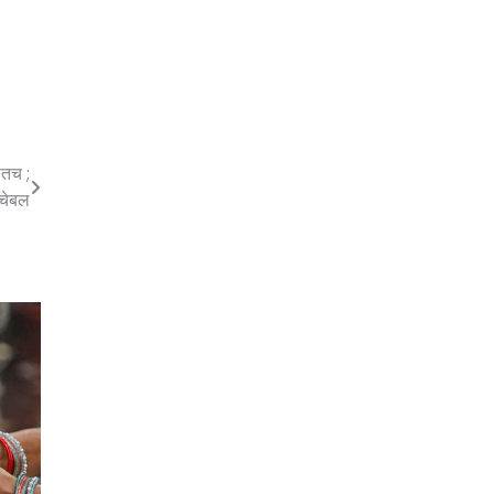
ातच ;
ीचेबल