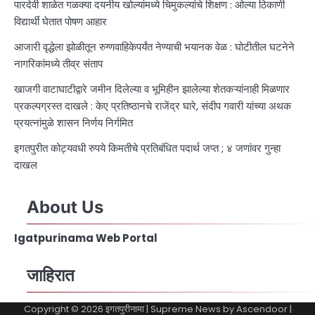
पारदेवी शाळेत गळक्या दयनीय खोल्यांमध्ये चिमुकल्यांचे शिक्षण : ओल्या ठिकाणी
विद्यार्थी घेतात पोषण आहार
आजारी वृद्धेला झोळीतून रुग्णवाहिकेपर्यंत नेण्याची भयानक वेळ : घोटीतील घटनेने
नागरिकांमध्ये तीव्र संताप
खाजगी वाटाघाटीद्वारे जमीन दिलेल्या व भूमिहीन झालेल्या शेतकऱ्यांनाही मिळणार
प्रकल्पग्रस्त दाखले : केए प्रतिष्ठानचे राजेंद्र घारे, संदीप गवारी यांच्या अथक
प्रयत्नांमुळे शासन निर्णय निर्गमित
इगतपुरीत कोट्यवधी रुपये किमतीचे प्रतिबंधित पदार्थ जप्त ; ४ जणांवर गुन्हा
दाखल
About Us
Igatpurinama Web Portal
जाहिरात
Copyright © 2026
इगतपुरीनामा
| Supreme News by
Ascendoor
|