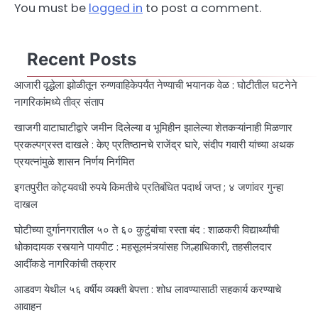
You must be
logged in
to post a comment.
Recent Posts
आजारी वृद्धेला झोळीतून रुग्णवाहिकेपर्यंत नेण्याची भयानक वेळ : घोटीतील घटनेने
नागरिकांमध्ये तीव्र संताप
खाजगी वाटाघाटीद्वारे जमीन दिलेल्या व भूमिहीन झालेल्या शेतकऱ्यांनाही मिळणार
प्रकल्पग्रस्त दाखले : केए प्रतिष्ठानचे राजेंद्र घारे, संदीप गवारी यांच्या अथक
प्रयत्नांमुळे शासन निर्णय निर्गमित
इगतपुरीत कोट्यवधी रुपये किमतीचे प्रतिबंधित पदार्थ जप्त ; ४ जणांवर गुन्हा
दाखल
घोटीच्या दुर्गानगरातील ५० ते ६० कुटुंबांचा रस्ता बंद : शाळकरी विद्यार्थ्यांची
धोकादायक रस्त्याने पायपीट : महसूलमंत्र्यांसह जिल्हाधिकारी, तहसीलदार
आदींकडे नागरिकांची तक्रार
आडवण येथील ५६ वर्षीय व्यक्ती बेपत्ता : शोध लावण्यासाठी सहकार्य करण्याचे
आवाहन