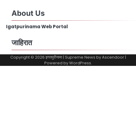
About Us
Igatpurinama Web Portal
जाहिरात
Copyright © 2026
इगतपुरीनामा
| Supreme News by
Ascendoor
|
Powered by
WordPress
.