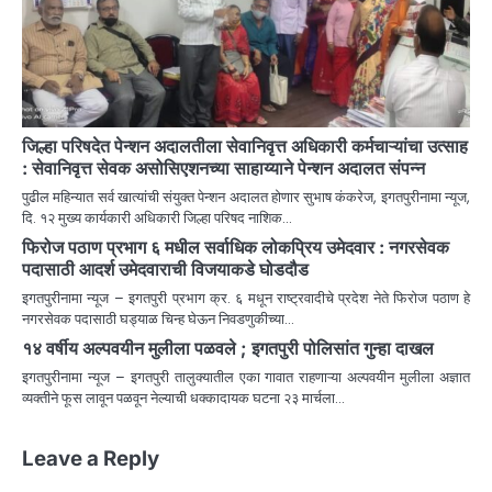
जिल्हा परिषदेत पेन्शन अदालतीला सेवानिवृत्त अधिकारी कर्मचाऱ्यांचा उत्साह
: सेवानिवृत्त सेवक असोसिएशनच्या साहाय्याने पेन्शन अदालत संपन्न
पुढील महिन्यात सर्व खात्यांची संयुक्त पेन्शन अदालत होणार सुभाष कंकरेज, इगतपुरीनामा न्यूज,
दि. १२ मुख्य कार्यकारी अधिकारी जिल्हा परिषद नाशिक…
फिरोज पठाण प्रभाग ६ मधील सर्वाधिक लोकप्रिय उमेदवार : नगरसेवक
पदासाठी आदर्श उमेदवाराची विजयाकडे घोडदौड
इगतपुरीनामा न्यूज – इगतपुरी प्रभाग क्र. ६ मधून राष्ट्रवादीचे प्रदेश नेते फिरोज पठाण हे
नगरसेवक पदासाठी घड्याळ चिन्ह घेऊन निवडणुकीच्या…
१४ वर्षीय अल्पवयीन मुलीला पळवले ; इगतपुरी पोलिसांत गुन्हा दाखल
इगतपुरीनामा न्यूज – इगतपुरी तालुक्यातील एका गावात राहणाऱ्या अल्पवयीन मुलीला अज्ञात
व्यक्तीने फूस लावून पळवून नेल्याची धक्कादायक घटना २३ मार्चला…
Leave a Reply