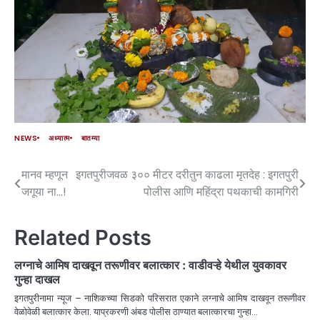
NEWS
अध्यात्म
बातम्या
मानव म्हणून
इगतपुरीजवळ ३०० मीटर दरीतुन काढला मृतदेह : इगतपुरी
जगूया ना…!
पोलीस आणि महिंद्रा पथकाची कामगिरी
Related Posts
लग्नाचे आमिष दाखवून तरूणीवर बलात्कार : वाडीवऱ्हे येथील युवकावर
गुन्हा दाखल
इगतपुरीनामा न्यूज – नाशिकच्या सिडको परिसरात एकाने लग्नाचे आमिष दाखवून तरूणीवर
वेळोवेळी बलात्कार केला. याप्रकरणी अंबड पोलीस ठाण्यात बलात्कारचा गुन्हा…