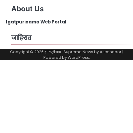
About Us
Igatpurinama Web Portal
जाहिरात
Copyright © 2026
इगतपुरीनामा
| Supreme News by
Ascendoor
|
Powered by
WordPress
.