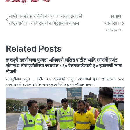
घात-अपघात-गुन्हे
बातम्या
संक्षिप्त
साप्ते त्र्यंबकेश्वर येथील गणपत जाधव सकाळी
नवनाथ
राष्ट्रवादीत आणि रात्री काँग्रेसमध्ये दाखल
भक्तीसार :
अध्याय ३
Related Posts
इगतपुरी तहसीलचा पुरवठा अधिकारी ललित पाटील आणि खासगी एजंट
सोमनाथ टोचे एसीबीच्या जाळ्यात : ६० रेशनकार्डसाठी ३० हजाराची लाच
भोवली
इगतपुरीनामा न्यूज – नवीन ६० रेशनकार्ड काढून देण्यासाठी एका रेशनकार्डचे ५००
रुपयाप्रमाणे ३० हजारांची लाच मागून त्यापैकी ४ हजार स्वीकारणाऱ्या…