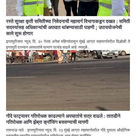
रस्ते सुरक्षा कृती समितीच्या निवेदनाची महामार्ग विभागाकडून दखल : समिती
सदस्यांसह अधिकाऱ्यांची अपघात थांबण्यासाठी पाहणी ; उपाययोजनेची
कामे सुरू होणार
इगतपुरीनामा न्यूज, दि. ३० गेल्या अनेक महिन्यांपासून मुंबई आग्रा महामार्गावरील विल्होळी ते
इगतपुरी दरम्यान अपघातांचे प्रमाण प्रचंड वाढले आहे. त्यामुळे…
गोंदे फाट्यावर गतिरोधक काढल्याने अपघातांचे सत्र वाढले : तातडीने
गतिरोधक आणि झेब्रा क्रॉसिंग बसवण्याची मागणी
रामभाऊ नाठे : इगतपुरीनामा न्यूज, दि. २३ मुंबई आग्रा महामार्गावरील गोंदे दुमाला औद्योगिक
वसाहतीत राष्ट्रीय महामार्गावरील गतिरोधक आणू झेब्रा क्रॉसिंग…