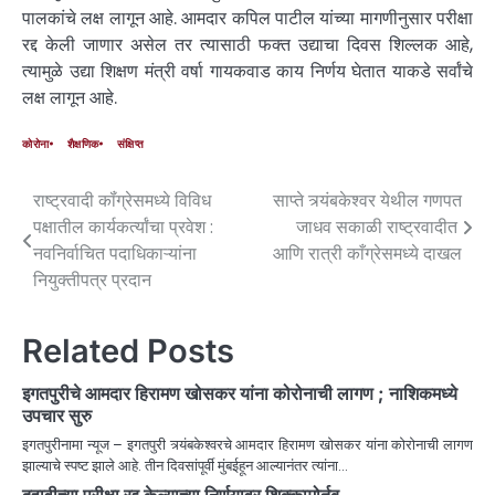
पालकांचे लक्ष लागून आहे. आमदार कपिल पाटील यांच्या मागणीनुसार परीक्षा
रद्द केली जाणार असेल तर त्यासाठी फक्त उद्याचा दिवस शिल्लक आहे,
त्यामुळे उद्या शिक्षण मंत्री वर्षा गायकवाड काय निर्णय घेतात याकडे सर्वांचे
लक्ष लागून आहे.
कोरोना
शैक्षणिक
संक्षिप्त
राष्ट्रवादी कॉंग्रेसमध्ये विविध
साप्ते त्र्यंबकेश्वर येथील गणपत
पक्षातील कार्यकर्त्यांचा प्रवेश :
जाधव सकाळी राष्ट्रवादीत
नवनिर्वाचित पदाधिकाऱ्यांना
आणि रात्री काँग्रेसमध्ये दाखल
नियुक्तीपत्र प्रदान
Related Posts
इगतपुरीचे आमदार हिरामण खोसकर यांना कोरोनाची लागण ; नाशिकमध्ये
उपचार सुरु
इगतपुरीनामा न्यूज – इगतपुरी त्र्यंबकेश्वरचे आमदार हिरामण खोसकर यांना कोरोनाची लागण
झाल्याचे स्पष्ट झाले आहे. तीन दिवसांपूर्वी मुंबईहून आल्यानंतर त्यांना…
दहावीच्या परीक्षा रद्द केल्याच्या निर्णयावर शिक्कामोर्तब