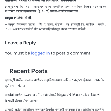
इगतपुरीनामा दि. १२ : महाराष्ट्र राज्य माध्यमिक उच्च माध्यमिक शिक्षण मंडळामार्फत
माध्यमिक शालांत प्रमाणपत्र (इ. १० वी) परीक्षा आयोजित करण्यात…
माझ्या शाळेची गोडी..
– माधुरी केवळराव पाटील जि. प. शाळा, मोडाळे ता. इगतपुरी जि. नाशिक संपर्क :
7588493260 शाळेची घंटा अनेक महिन्यांपासून वाजत नसल्याने शाळेची…
Leave a Reply
You must be
logged in
to post a comment.
Recent Posts
इगतपुरी येथील कला व वाणिज्य महाविद्यालयात ‘करिअर कट्टा इंडक्शन अवेरनेस
प्रोग्राम’ संपन्न
पारदेवी शाळेत गळक्या दयनीय खोल्यांमध्ये चिमुकल्यांचे शिक्षण : ओल्या ठिकाणी
विद्यार्थी घेतात पोषण आहार
आजारी वृद्धेला झोळीतून रुग्णवाहिकेपर्यंत नेण्याची भयानक वेळ : घोटीतील घटनेने