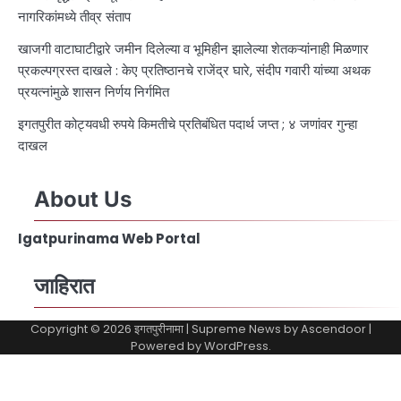
नागरिकांमध्ये तीव्र संताप
खाजगी वाटाघाटीद्वारे जमीन दिलेल्या व भूमिहीन झालेल्या शेतकऱ्यांनाही मिळणार
प्रकल्पग्रस्त दाखले : केए प्रतिष्ठानचे राजेंद्र घारे, संदीप गवारी यांच्या अथक
प्रयत्नांमुळे शासन निर्णय निर्गमित
इगतपुरीत कोट्यवधी रुपये किमतीचे प्रतिबंधित पदार्थ जप्त ; ४ जणांवर गुन्हा
दाखल
About Us
Igatpurinama Web Portal
जाहिरात
Copyright © 2026
इगतपुरीनामा
| Supreme News by
Ascendoor
|
Powered by
WordPress
.