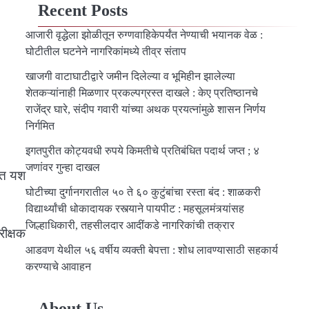
Recent Posts
आजारी वृद्धेला झोळीतून रुग्णवाहिकेपर्यंत नेण्याची भयानक वेळ :
घोटीतील घटनेने नागरिकांमध्ये तीव्र संताप
खाजगी वाटाघाटीद्वारे जमीन दिलेल्या व भूमिहीन झालेल्या
शेतकऱ्यांनाही मिळणार प्रकल्पग्रस्त दाखले : केए प्रतिष्ठानचे
राजेंद्र घारे, संदीप गवारी यांच्या अथक प्रयत्नांमुळे शासन निर्णय
निर्गमित
इगतपुरीत कोट्यवधी रुपये किमतीचे प्रतिबंधित पदार्थ जप्त ; ४
जणांवर गुन्हा दाखल
यात यश
घोटीच्या दुर्गानगरातील ५० ते ६० कुटुंबांचा रस्ता बंद : शाळकरी
विद्यार्थ्यांची धोकादायक रस्त्याने पायपीट : महसूलमंत्र्यांसह
जिल्हाधिकारी, तहसीलदार आदींकडे नागरिकांची तक्रार
ीक्षक
आडवण येथील ५६ वर्षीय व्यक्ती बेपत्ता : शोध लावण्यासाठी सहकार्य
करण्याचे आवाहन
About Us