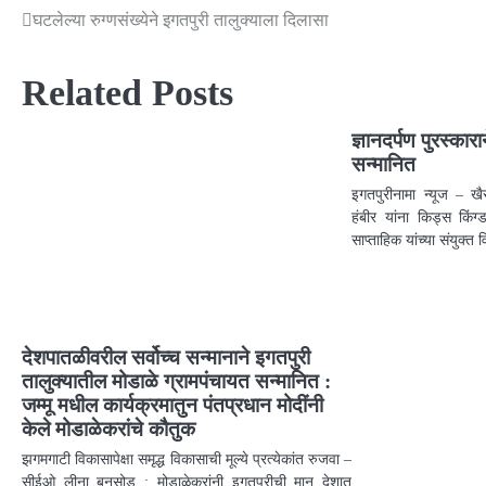
घटलेल्या रुग्णसंख्येने इगतपुरी तालुक्याला दिलासा
Related Posts
ज्ञानदर्पण पुरस्का
सन्मानित
इगतपुरीनामा न्यूज – ख
हंबीर यांना किड्स किंग
साप्ताहिक यांच्या संयुक्त 
देशपातळीवरील सर्वोच्च सन्मानाने इगतपुरी
तालुक्यातील मोडाळे ग्रामपंचायत सन्मानित :
जम्मू मधील कार्यक्रमातुन पंतप्रधान मोदींनी
केले मोडाळेकरांचे कौतुक
झगमगाटी विकासापेक्षा समृद्ध विकासाची मूल्ये प्रत्येकांत रुजवा –
सीईओ लीना बनसोड : मोडाळेकरांनी इगतपुरीची मान देशात