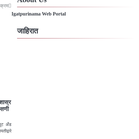
यक्रम
Igatpurinama Web Portal
जाहिरात
शास्र
पासणी
यूट अँड
तीद्वारे