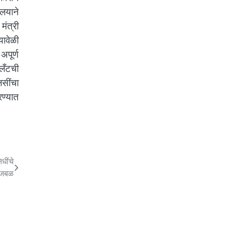
ालयाने
ंत्री
यावेळी
पूर्ण
्लँटची
सींचा
रण्यात
धींचे
भुजबळ