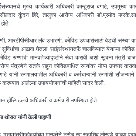
ंस्थानचे मुख्य कार्यकारी अधिकारी कान्हुराज बगाटे, उपमुख्य कार
सीलदार कुंदन हिरे, तालुका आरोग्य अधिकारी डॉ.प्रमोद म्हस्के,स
होते.
रणी, आरटीपीसीआर लॅब उभारणी, कोविड उपचारांसाठी बेडची संख्या वा
या सुविधांचा आढावा घेतला. साईसंस्थानतर्फे चालविण्यात येणाऱ्या कोवि
ोविड रुग्णांची मानवतेच्यादृष्टीने सेवा करावी अशी सूचना मंत्री बाळ
ग्य यंत्रणेने सतर्क राहून कोविडबाधित रुग्णांवर योग्य उपचार करा
टे यांनी रुग्णालयातील अधिकारी व कर्मचाऱ्यांनी रुग्णांशी सौजन्याने 
्फे करण्यात आलेल्या उपाययोजनांची माहिती सादर केली.
ान हॉस्पिटलचे अधिकारी व कर्मचारी उपस्थित होते.
ब थोरात यांनी केली पाहाणी
 मुख्यमंत्रीमहोदयांच्या मान्यतेने तसेच खा.सदाशिव लोखंडे यांच्या पुढा