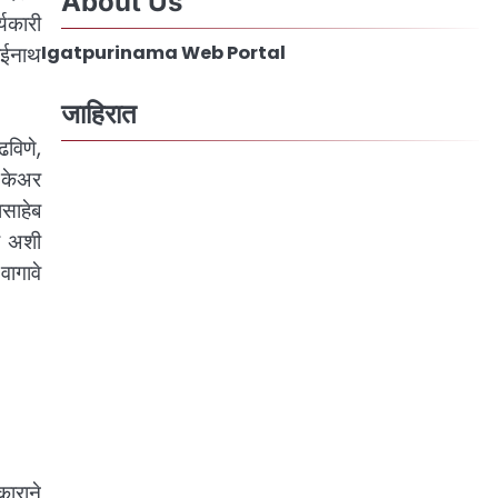
About Us
्यकारी
ाईनाथ
Igatpurinama Web Portal
जाहिरात
ढविणे,
ड केअर
ासाहेब
वा अशी
वागावे
काराने