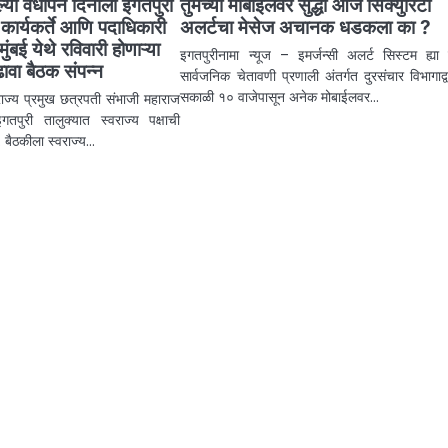
ल्या वर्धापन दिनाला इगतपुरी
तुमच्या मोबाईलवर सुद्धा आज सिक्युरिटी
 कार्यकर्ते आणि पदाधिकारी
अलर्टचा मेसेज अचानक धडकला का ?
ंबई येथे रविवारी होणाऱ्या
इगतपुरीनामा न्यूज – इमर्जन्सी अलर्ट सिस्टम ह्या रा
ावा बैठक संपन्न
सार्वजनिक चेतावणी प्रणाली अंतर्गत दुरसंचार विभागाद्
सकाळी १० वाजेपासून अनेक मोबाईलवर…
राज्य प्रमुख छत्रपती संभाजी महाराज
 इगतपुरी तालुक्यात स्वराज्य पक्षाची
 बैठकीला स्वराज्य…