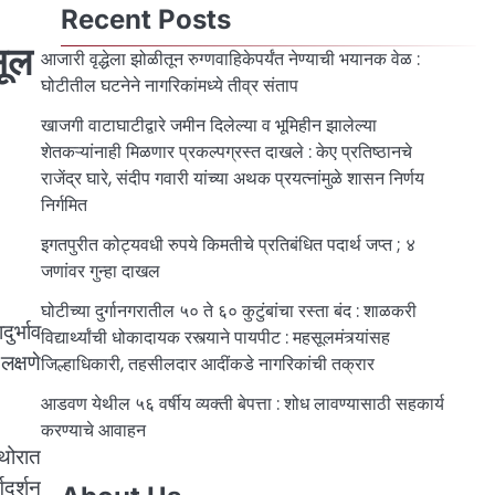
Recent Posts
सूल
आजारी वृद्धेला झोळीतून रुग्णवाहिकेपर्यंत नेण्याची भयानक वेळ :
घोटीतील घटनेने नागरिकांमध्ये तीव्र संताप
खाजगी वाटाघाटीद्वारे जमीन दिलेल्या व भूमिहीन झालेल्या
शेतकऱ्यांनाही मिळणार प्रकल्पग्रस्त दाखले : केए प्रतिष्ठानचे
राजेंद्र घारे, संदीप गवारी यांच्या अथक प्रयत्नांमुळे शासन निर्णय
निर्गमित
इगतपुरीत कोट्यवधी रुपये किमतीचे प्रतिबंधित पदार्थ जप्त ; ४
जणांवर गुन्हा दाखल
घोटीच्या दुर्गानगरातील ५० ते ६० कुटुंबांचा रस्ता बंद : शाळकरी
र्भाव
विद्यार्थ्यांची धोकादायक रस्त्याने पायपीट : महसूलमंत्र्यांसह
क्षणे
जिल्हाधिकारी, तहसीलदार आदींकडे नागरिकांची तक्रार
आडवण येथील ५६ वर्षीय व्यक्ती बेपत्ता : शोध लावण्यासाठी सहकार्य
करण्याचे आवाहन
 थोरात
दर्शन