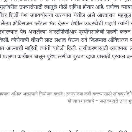
लांवरील उपचारांसाठी त्यामुळे मोठी सुविधा होणार आहे. सर्वोच्च न्याय
्तीवर शिर्डी येथे उपाययोजना करण्यात येतील असे आश्वासन महसूल म
लेल्या ऑक्सिजन प्लॅंटला भेट देऊन तेथील व्यवस्थेची पाहणी त्यांनी 
 उभारण्यात येत असलेल्या आरटीपीसीआर प्रयोगशाळेची पाहणी करुन अ
ना केली. कोरोनाची तीसरी लाट लक्षात घेऊन सर्व जिल्हयात ऑक्सिजन प
यात आल्याची माहिती त्यांनी यावेळी दिली. लसीकरणासाठी आवश्यक ल
त्रणा कार्यक्षम असून पुरेशा लसींचा पुरवठा व्हावा यासाठी प्रयत्न क
शक्यता अधिक असल्याने नियोजन करावे ; रुग्णसंख्या कमी करण्यासाठी लोकप्रतिनि
योगदान महत्त्वाचे – पालकमंत्री छगन 