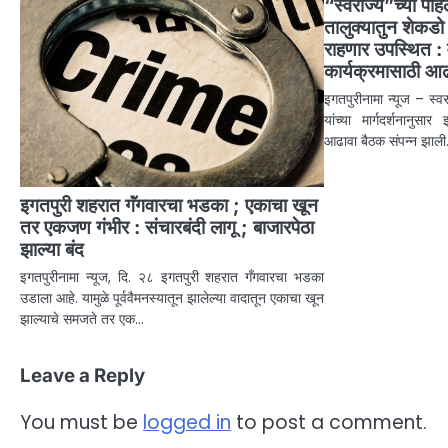
“स्वराज्य”च्या पहि
तालुक्यातुन शेकडो
राहणार उपस्थित : मु
कार्यक्रमासाठी आढ
इगतपुरीनामा न्यूज – स्व
यांच्या मार्गदर्शनानुसार
आढावा बैठक संपन्न झाली.
इगतपुरी शहरात गॅंगवारचा भडका ; एकाचा खून
तर एकजण गंभीर : संचारबंदी लागू ; बाजारपेठा
झाल्या बंद
इगतपुरीनामा न्यूज, दि. २८ इगतपुरी शहरात गँगवारचा भडका
उडाला आहे. यामुळे पूर्ववैमनस्यातून झालेल्या वादातून एकाचा खून
झाल्याचे समजते तर एक…
Leave a Reply
You must be
logged in
to post a comment.