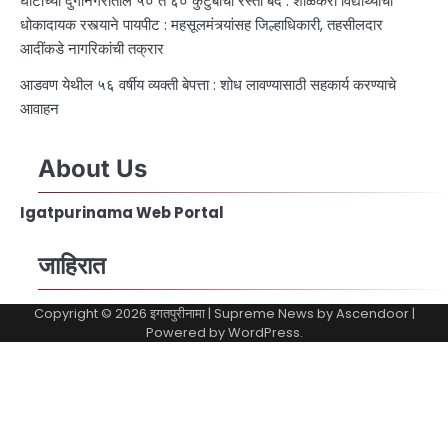
घोटीच्या दुर्गानगरातील ५० ते ६० कुटुंबांचा रस्ता बंद : शाळकरी विद्यार्थ्यांची
धोकादायक रस्त्याने पायपीट : महसूलमंत्र्यांसह जिल्हाधिकारी, तहसीलदार
आदींकडे नागरिकांची तक्रार
आडवण येथील ५६ वर्षीय व्यक्ती बेपत्ता : शोध लावण्यासाठी सहकार्य करण्याचे
आवाहन
About Us
Igatpurinama Web Portal
जाहिरात
Copyright © 2026
इगतपुरीनामा
| Supreme News by
Ascendoor
|
Powered by
WordPress
.