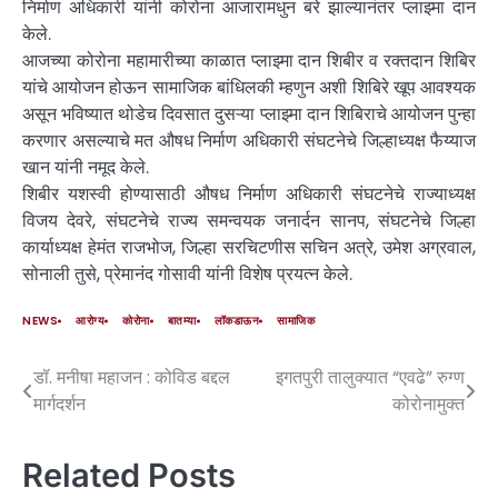
निर्माण अधिकारी यांनी कोरोना आजारामधुन बरे झाल्यानंतर प्लाझ्मा दान
केले.
आजच्या कोरोना महामारीच्या काळात प्लाझ्मा दान शिबीर व रक्तदान शिबिर
यांचे आयोजन होऊन सामाजिक बांधिलकी म्हणुन अशी शिबिरे खूप आवश्यक
असून भविष्यात थोडेच दिवसात दुसऱ्या प्लाझ्मा दान शिबिराचे आयोजन पुन्हा
करणार असल्याचे मत औषध निर्माण अधिकारी संघटनेचे जिल्हाध्यक्ष फैय्याज
खान यांनी नमूद केले.
शिबीर यशस्वी होण्यासाठी औषध निर्माण अधिकारी संघटनेचे राज्याध्यक्ष
विजय देवरे, संघटनेचे राज्य समन्वयक जनार्दन सानप, संघटनेचे जिल्हा
कार्याध्यक्ष हेमंत राजभोज, जिल्हा सरचिटणीस सचिन अत्रे, उमेश अग्रवाल,
सोनाली तुसे, प्रेमानंद गोसावी यांनी विशेष प्रयत्न केले.
NEWS
आरोग्य
कोरोना
बातम्या
लॉकडाऊन
सामाजिक
डॉ. मनीषा महाजन : कोविड बद्दल
इगतपुरी तालुक्यात “एवढे” रुग्ण
मार्गदर्शन
कोरोनामुक्त
Related Posts