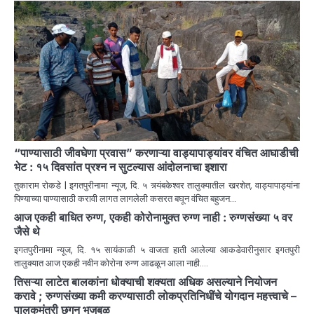
“पाण्यासाठी जीवघेणा प्रवास” करणाऱ्या वाड्यापाड्यांवर वंचित आघाडीची
भेट : १५ दिवसांत प्रश्न न सुटल्यास आंदोलनाचा इशारा
तुकाराम रोकडे | इगतपुरीनामा न्यूज, दि. ५ त्र्यंबकेश्वर तालुक्यातील खरशेत, वाड्यापाड्यांना
पिण्याच्या पाण्यासाठी करावी लागत लागलेली कसरत बघून वंचित बहुजन…
आज एकही बाधित रुग्ण, एकही कोरोनामुक्त रुग्ण नाही : रुग्णसंख्या ५ वर
जैसे थे
इगतपुरीनामा न्यूज, दि. १५ सायंकाळी ५ वाजता हाती आलेल्या आकडेवारीनुसार इगतपुरी
तालुक्यात आज एकही नवीन कोरोना रुग्ण आढळून आला नाही.…
तिसऱ्या लाटेत बालकांना धोक्याची शक्यता अधिक असल्याने नियोजन
करावे ; रुग्णसंख्या कमी करण्यासाठी लोकप्रतिनिधींचे योगदान महत्त्वाचे –
पालकमंत्री छगन भुजबळ