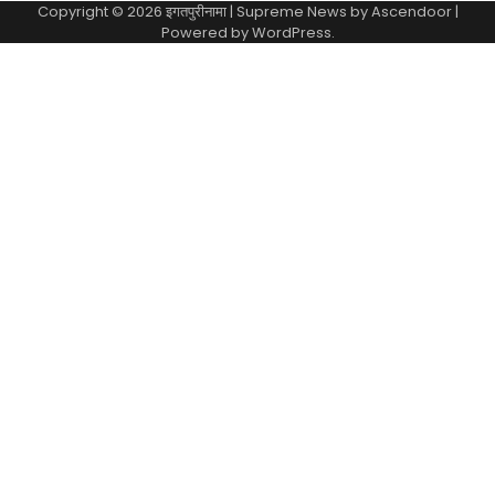
Copyright © 2026
इगतपुरीनामा
| Supreme News by
Ascendoor
|
Powered by
WordPress
.