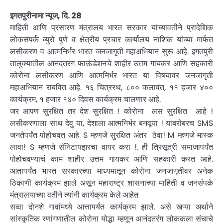
इगतपुरीनामा न्यूज, दि. 28
माहिती आणि प्रसारण मंत्रालय भारत सरकार यांच्यावतीने प्रादेशिक
लोकसंपर्क ब्युरो पुणे व क्षेत्रीय प्रचार कार्यालय नाशिक यांच्या मार्फत
लसीकरण व आत्मनिर्भर भारत जनजागृती महाअभियान सुरू आहे. इगतपुरी
तालुक्यातील आनंदतरंग फाऊंडेशनचे शाहीर उत्तम गायकर आणि सहकारी
कोरोना लसीकरण आणि आत्मनिर्भर भारत या विषयावर जनजागृती
महाअभियान राबवित आहे. १६ चित्ररथ, ८०० कलावंत, ११ हजार ४००
कार्यक्रम, १ हजार १४० दिवस कार्यक्रम चालणार आहे.
जर आपण सुरक्षित तर देश सुरक्षित ! कोरोना लस सुरक्षित आहे !
लसीकरणाला साथ देवु या, देशाला आत्मनिर्भर बनवूया ! याबरोबरच SMS
जनतेपर्यंत पोहोचवत आहे. S म्हणजे सुरक्षित अंतर ठेवा! M म्हणजे मास्क
लावा! S म्हणजे सॅनिटायझरचा वापर करा !. ही त्रिसूत्री समाजापर्यंत
पोहोचवण्याचं काम शाहीर उत्तम गायकर आणि सहकारी करत आहे.
आतापर्यंत भारत सरकारच्या माध्यमातून कोरोना जनजागृतीवर अनेक
ठिकाणी कार्यक्रम झाले असून महाराष्ट्र शासनाच्या माहिती व जनसंपर्क
मंत्रालयाच्या वतीने त्यांनी कार्यक्रम केले आहेत
सव्वा दोनशे गावांमध्ये आत्तापर्यंत कार्यक्रम झाले. असे खऱ्या अर्थाने
सांस्कृतिक रणांगणातील कोरोना योद्धा म्हणून आनंदतरंग लोककला संचाचे