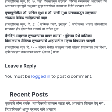
इगतपुरीनामा न्यूज, दि. २५ काही दिवसांपासून वाढणारी कोरोना रुग्णसंख्या आटोक्यात येत
असतानाच इगतपुरी तालुक्यात पुन्हा रुग्णसंख्या वाढण्याच्या दिशेने वाटचाल करीत…
इगतपुरीतील डॉ. सचिन मुथा व डॉ. राखी मुथा यांच्याकडून पत्रकार
संघाला विविध साहित्याची मदत
इगतपुरीनामा न्यूज, दि. 21 ( वाल्मिक गवांदे, इगतपुरी ) कोरोनाच्या भयावह परिस्थीतीत
मानवसेवा हीच ईश्वर सेवा मानणारे डॉ. सचिन मुथा…
दैनंदिन आहारात तृणधान्यांचा वापर करावा : मुंढेगाव येथे बालिका
विद्यालयात पौष्टिक तृणधान्याचे आहारातील महत्त्व विषयावर जागृती
इगतपुरीनामा न्यूज, दि. १५ – मुंढेगाव येथील कस्तुरबा गांधी बालिका विद्यालयात कृषी विभाग,
कृषी तंत्रज्ञान व्यवस्थापन यंत्रणा (आत्मा ) यांच्या…
Leave a Reply
You must be
logged in
to post a comment.
Recent Posts
भूकंपाचे सौम्य धक्के ; नागरिकांनी घाबरून जाऊ नये, अफवांवर विश्वास ठेवू नये :
जिल्हाधिकारी आयुष प्रसाद यांचे आवाहन