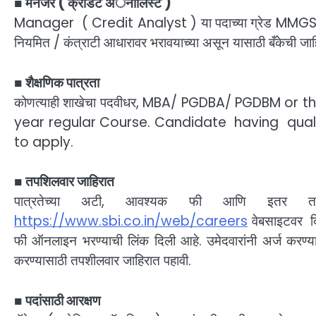
■
मॅनेजर ( क्रेडिट अॅनालिस्ट )
Manager ( Credit Analyst ) या पदाच्या ग्रेड M
नियमित / कंत्राटी आधारावर भरावयाच्या असून यासाठी बँकेची जाहि
■
शैक्षणिक पात्रता
कोणत्याही शाखेचा पदवीधर, MBA/ PGDBA/ PGDBM or t
year regular Course. Candidate having qualif
to apply.
■
तपशिलवार जाहिरात
पात्रतेच्या अटी, आवश्यक फी आणि इतर त
https://www.sbi.co.in/web/careers
वेबसाइटवर दिल
फी ऑनलाइन भरण्याची लिंक दिली आहे. उमेदवारांनी अर्ज कर
करण्यासाठी तपशीलवार जाहिरात पहावी.
■
पदांसाठी आरक्षण