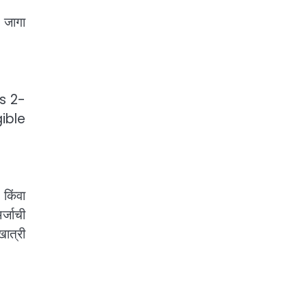
जागा
as 2-
ible
िंवा
्जाची
ात्री