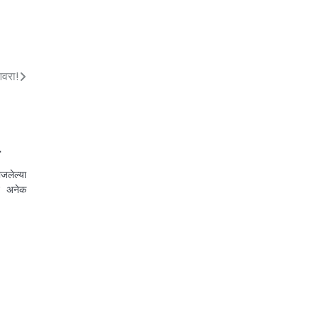
आवरा!
ी
ाजलेल्या
्न अनेक