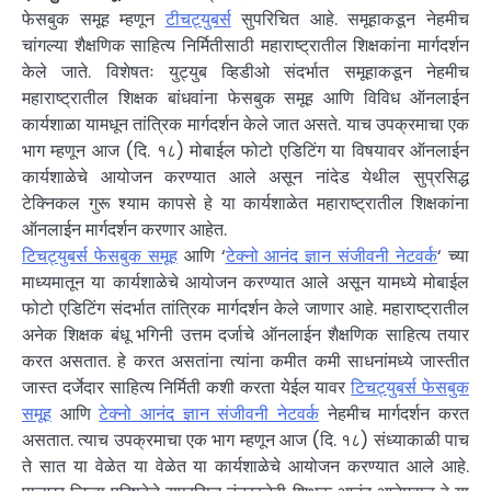
फेसबुक समूह म्हणून
टीचट्युबर्स
सुपरिचित आहे. समूहाकडून नेहमीच
चांगल्या शैक्षणिक साहित्य निर्मितीसाठी महाराष्ट्रातील शिक्षकांना मार्गदर्शन
केले जाते. विशेषतः युट्युब व्हिडीओ संदर्भात समूहाकडून नेहमीच
महाराष्ट्रातील शिक्षक बांधवांना फेसबुक समूह आणि विविध ऑनलाईन
कार्यशाळा यामधून तांत्रिक मार्गदर्शन केले जात असते. याच उपक्रमाचा एक
भाग म्हणून आज (दि. १८) मोबाईल फोटो एडिटिंग या विषयावर ऑनलाईन
कार्यशाळेचे आयोजन करण्यात आले असून नांदेड येथील सुप्रसिद्ध
टेक्निकल गुरू श्याम कापसे हे या कार्यशाळेत महाराष्ट्रातील शिक्षकांना
ऑनलाईन मार्गदर्शन करणार आहेत.
टिचट्युबर्स फेसबुक समूह
आणि ‘
टेक्नो आनंद ज्ञान संजीवनी नेटवर्क
‘ च्या
माध्यमातून या कार्यशाळेचे आयोजन करण्यात आले असून यामध्ये मोबाईल
फोटो एडिटिंग संदर्भात तांत्रिक मार्गदर्शन केले जाणार आहे. महाराष्ट्रातील
अनेक शिक्षक बंधू भगिनी उत्तम दर्जाचे ऑनलाईन शैक्षणिक साहित्य तयार
करत असतात. हे करत असतांना त्यांना कमीत कमी साधनांमध्ये जास्तीत
जास्त दर्जेदार साहित्य निर्मिती कशी करता येईल यावर
टिचट्युबर्स फेसबुक
समूह
आणि
टेक्नो आनंद ज्ञान संजीवनी नेटवर्क
नेहमीच मार्गदर्शन करत
असतात. त्याच उपक्रमाचा एक भाग म्हणून आज (दि. १८) संध्याकाळी पाच
ते सात या वेळेत या वेळेत या कार्यशाळेचे आयोजन करण्यात आले आहे.