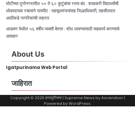
घोटीच्या दुर्गानगरातील ५० ते ६० कुटुंबांचा रस्ता बंद : शाळकरी विद्यार्थ्यांची
धोकादायक रस्त्याने पायपीट : महसूलमंत्र्यांसह जिल्हाधिकारी, तहसीलदार
आदींकडे नागरिकांची तक्रार
आडवण येथील ५६ वर्षीय व्यक्ती बेपत्ता : शोध लावण्यासाठी सहकार्य करण्याचे
आवाहन
About Us
Igatpurinama Web Portal
जाहिरात
Copyright © 2026
इगतपुरीनामा
| Supreme News by
Ascendoor
|
Powered by
WordPress
.