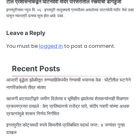
टोल प्रशासनाकडून घाटनदेवी मंदिर परिसरातील रस्त्यांची डागडुजी
इगतपुरीनामा न्यूज दि. ०६ : इगतपुरी तालुक्याचे ग्रामदैवत असलेल्या घाटनदेवी मंदीर येथे उद्या
पासून नवरात्री उत्सव सुरू होत आहे. उद्या…
Leave a Reply
You must be
logged in
to post a comment.
Recent Posts
आजारी वृद्धेला झोळीतून रुग्णवाहिकेपर्यंत नेण्याची भयानक वेळ : घोटीतील घटनेने
नागरिकांमध्ये तीव्र संताप
खाजगी वाटाघाटीद्वारे जमीन दिलेल्या व भूमिहीन झालेल्या शेतकऱ्यांनाही मिळणार
प्रकल्पग्रस्त दाखले : केए प्रतिष्ठानचे राजेंद्र घारे, संदीप गवारी यांच्या अथक
प्रयत्नांमुळे शासन निर्णय निर्गमित
इगतपुरीत कोट्यवधी रुपये किमतीचे प्रतिबंधित पदार्थ जप्त ; ४ जणांवर गुन्हा
दाखल