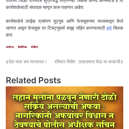
पालघर जिल्हा परिषदेचे सुप्रसिद्ध तंत्रस्नेही शिक्षक आनंद आनेमवाड हे या
कार्यशाळेसाठी संवादक म्हणून काम पाहणार आहेत.
कार्यशाळेचे लाईव्ह प्रक्षेपण युट्युब आणि फेसबुकच्या माध्यमातून केले
जाणार असून फेसबुक वर टिचट्युबर्स समूह जॉईन करण्यासाठी
इथे
क्लिक
करा.
अवांतर
शैक्षणिक
संक्षिप्त
देवा माफ कर मानवाला !
रविवार विशेष : उन्हाळ्यात घेऊ या काळजी
Related Posts