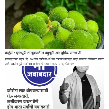
कर्टूले : इगतपुरी तालुक्यातील बहुगुणी अन दुर्मिळ रानभाजी
इगतपुरीनामा न्यूज, दि. १७ दीड वर्षांपेक्षा अधिक कालावधीपासून संपूर्ण जगावर कोरोनाचं सावट
आहे. कोरोनामुळे सर्वांनाच आरोग्याचं महत्वं समजलंय. प्रत्येक जण…