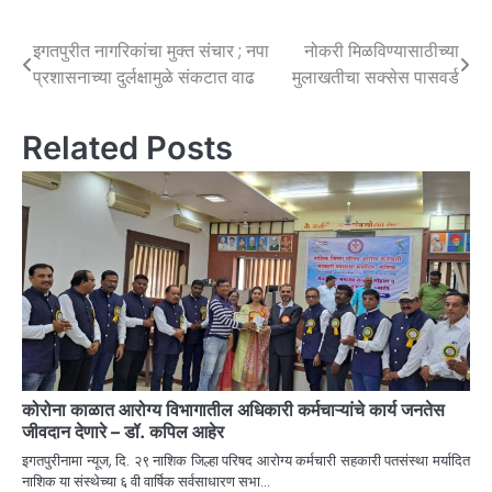
इगतपुरीत नागरिकांचा मुक्त संचार ; नपा
नोकरी मिळविण्यासाठीच्या
प्रशासनाच्या दुर्लक्षामुळे संकटात वाढ
मुलाखतीचा सक्सेस पासवर्ड
Related Posts
कोरोना काळात आरोग्य विभागातील अधिकारी कर्मचाऱ्यांचे कार्य जनतेस
जीवदान देणारे – डॉ. कपिल आहेर
इगतपुरीनामा न्यूज, दि. २९ नाशिक जिल्हा परिषद आरोग्य कर्मचारी सहकारी पतसंस्था मर्यादित
नाशिक या संस्थेच्या ६ वी वार्षिक सर्वसाधारण सभा…