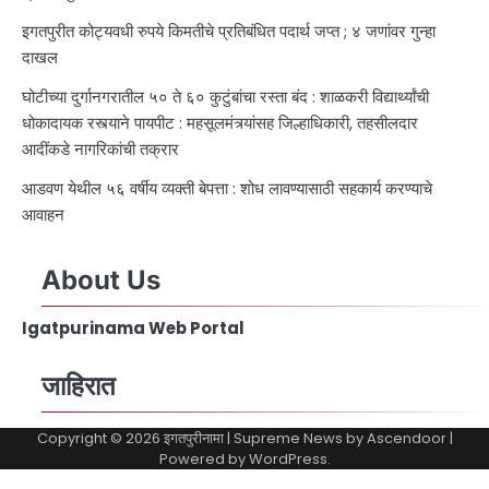
इगतपुरीत कोट्यवधी रुपये किमतीचे प्रतिबंधित पदार्थ जप्त ; ४ जणांवर गुन्हा
दाखल
घोटीच्या दुर्गानगरातील ५० ते ६० कुटुंबांचा रस्ता बंद : शाळकरी विद्यार्थ्यांची
धोकादायक रस्त्याने पायपीट : महसूलमंत्र्यांसह जिल्हाधिकारी, तहसीलदार
आदींकडे नागरिकांची तक्रार
आडवण येथील ५६ वर्षीय व्यक्ती बेपत्ता : शोध लावण्यासाठी सहकार्य करण्याचे
आवाहन
About Us
Igatpurinama Web Portal
जाहिरात
Copyright © 2026
इगतपुरीनामा
| Supreme News by
Ascendoor
|
Powered by
WordPress
.