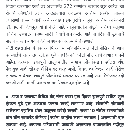
निदान करण्यात आले तर आतापर्यंत 272 रुग्णांवर उपचार सुरू आहेत. ह्या
रोगाचे कोणतेही लक्षण आढळल्यास जवळच्या आरोग्य संस्थेत जाऊन
तपासणी करून घ्यावी असे आवाहन इगतपुरीचे तालुका आरोग्य अधिकारी
डॉ. एम. बी. देशमुख यांनी केले आहे. तालुक्यातील संपूर्ण आरोग्य यंत्रणा
कोरोना उच्चाटन करण्यासाठी जीवाचे रान करीत आहे. नागरिकांनी सूचनांचे
पालन करून योगदान देणे आवश्यक असल्याचे ते म्हणाले.
घोटी शहरातील विनाकारण फिरणाऱ्या लोकांविरोधात घोटी पोलिसांनी आज
कारवाईचे सत्र उभारले. ह्यामुळे नागरिकांनी घोटी पोलिसांचे आभार मानले
आहेत. दरम्यान इगतपुरी तालुक्यातील बऱ्याच लोकांकडून व्हॉटस अँप,
फेसबुक आदी सोशल मीडियावर श्रद्धांजली, निधन, दशक्रिया आदी मेसेज
टाकण्यात येतात. त्यामुळे लोकांमध्ये घबराट पसरत आहे. अशा मेसेजवर बंदी
करावी अशी मागणी जागरूक नागरिकांकडून होत आहे.
■
आज व उद्याच्या विकेंड बंद नंतर परवा एक दिवस इगतपुरी मार्केट सुरू
होऊन पुढे एक आठवडा जनता कर्फ्यु लागणार आहे. लोकांनी सोमवारी
मार्केटला सुरक्षित अंतर पाळूनच खरेदी करावी. सध्या 10 नॉर्मल माणसांमध्ये
दोन तीन सायलेंट कॅरियर (ज्यांना काहीच लक्षणं नसतात ) असण्याची दाट
शक्यता आहे. आपल्या परिवाराची काळजी असल्यास बाजारातील गर्दीतून