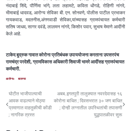
नंदाबाई शिंदे, पौर्णिमा भांगे, लता लहामटे, कविता धोंगडे, रोहिणी नांगरे,
भीमाबाई धादवड, आरोग्य सेविका बी. एन. सोनवणे, पोलीस पाटील प्रभाकर
गायकवाड, मदतनीस,अंगणवाडी सेविका,यांच्यासह ग्रामपंचायत कर्मचारी
सतिष जाधव, सागर दवंडे, लालमन नांगरे, किशोर पवार, सुभाष मेमाणे आदींनी
केले आहे.
टाकेद बुद्रुक गावात कोरोना प्रतिबंधक उपाययोजना करताना उपसरपंच
रामचंद्र परदेशी, ग्रामविकास अधिकारी शिवाजी भामरे आदींसह ग्रामपंचायत
कर्मचारी.
आरोग्य
बातम्या
घोटीत भाजीपाल्याची
अबब..इगतपुरी तालुक्यात नवरदेवासह १६
आवक वाढल्याने मोठ्या
कोरोना बाधित ; दिवसभरात ३० जण बाधित
प्रमाणात वाहतुकीची कोंडी
; दोन्ही लग्नातील उपस्थितांची तपासणी
; नागरिक त्रस्त
युद्धपातळीवर सुरू