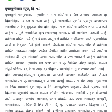
इगतपुरीनामा न्यूज, दि. १८
इगतपुरी तालुक्याच्या ग्रामीण भागात कोरोना बाधित रुग्णाचा आकडा हा
दिवसेंदिवस वाढत चालला आहे. पूर्व भागातील एकमेव प्रमुख बाजारपेठ
सर्वतीर्थ टाकेद बुद्रुक येथे दोन दिवसांत ७ कोरोना बाधित रुग्ण आढळले
आहेत. यामुळे स्थानिक प्रशासनासह ग्रामस्थांची तारांबळ उडाली आहे.
कोरोना बधितांमध्ये दोन शिक्षक असून ते कोविड लसीकरणासाठी प्राथमिक
आरोग्य केंद्रात गेले होते. यावेळी केलेल्या कोरोना तपासणीत ते कोरोना
बाधित आढळले आहेत. टाकेद येथील नवीन अयोध्या नगर मध्ये आरोग्य
सेविका बी. एन. सोनवणे यांचा तपासणीत ७ जण सापडले आहेत. कोरोना
बाधित भागात ग्रामपंचायत प्रशासनाने प्रतिबंधित क्षेत्र जाहीर करून
संपूर्ण परिसर बंद केला आहे. दवंडीद्वारे संचारबंदी लागू करण्यात आली आहे.
दोन आठवड्यांपासून बुधवारचा आठवडे बाजार कडेकोट बंद ठेऊन
ग्रामपंचायत प्रशासनाकडून जनता कर्फ्यु पाळण्यात येत आहे. ग्रामस्थ
नागरिक व्यापारी दुकानदार वर्गाने उत्स्फूर्तपणे सहकार्य केले. प्रशासनाने
दिलेल्या सूचनांचे पालन करून कोरोना रोखण्यास सर्वांनी सहकार्य करावे
असे आवाहन सरपंच ताराबाई रतन बांबळे, उपसरपंच रामचंद्र परदेशी,
ग्रामविकास अधिकारी शिवाजी भामरे, ग्रामपंचायत सदस्य विक्रम भांगे,
सतिष बांबळे, केशव बांबळे, डॉ. श्रीराम लहामटे, ग्रामपंचायत सदस्या