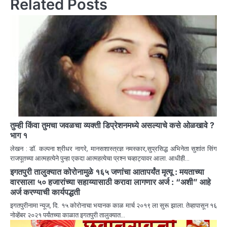
Related Posts
तुम्ही किंवा तुमचा जवळचा व्यक्ती डिप्रेशनमध्ये असल्याचे कसे ओळखावे ?
भाग १
लेखन : डॉ. कल्पना श्रीधर नागरे, मानसशास्त्रज्ञ नमस्कार,सुप्रसिद्ध अभिनेता सुशांत सिंग
राजपूतच्या आत्महत्येने पुन्हा एकदा आत्महत्येचा प्रश्न चव्हाट्यावर आला. आधीही…
इगतपुरी तालुक्यात कोरोनामुळे १६५ जणांचा आतापर्यंत मृत्यू : मयताच्या
वारसाला ५० हजारांच्या सहाय्यासाठी करावा लागणार अर्ज : “अशी” आहे
अर्ज करण्याची कार्यपद्धती
इगतपुरीनामा न्यूज, दि. १५ कोरोनाचा भयानक काळ मार्च २०१९ ला सुरू झाला. तेव्हापासून १६
नोव्हेंबर २०२१ पर्यंतच्या काळात इगतपुरी तालुक्यात…