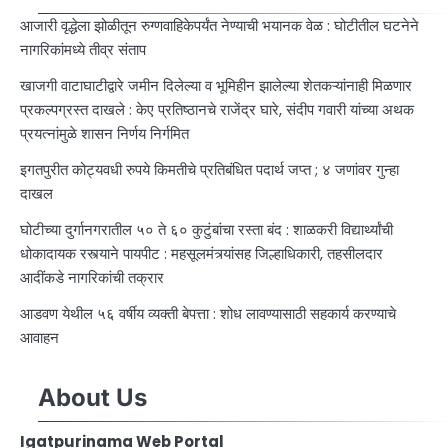
आजारी वृद्धेला झोळीतून रुग्णवाहिकेपर्यंत नेण्याची भयानक वेळ : घोटीतील घटनेने
नागरिकांमध्ये तीव्र संताप
खाजगी वाटाघाटीद्वारे जमीन दिलेल्या व भूमिहीन झालेल्या शेतकऱ्यांनाही मिळणार
प्रकल्पग्रस्त दाखले : केए प्रतिष्ठानचे राजेंद्र घारे, संदीप गवारी यांच्या अथक
प्रयत्नांमुळे शासन निर्णय निर्गमित
इगतपुरीत कोट्यवधी रुपये किमतीचे प्रतिबंधित पदार्थ जप्त ; ४ जणांवर गुन्हा
दाखल
घोटीच्या दुर्गानगरातील ५० ते ६० कुटुंबांचा रस्ता बंद : शाळकरी विद्यार्थ्यांची
धोकादायक रस्त्याने पायपीट : महसूलमंत्र्यांसह जिल्हाधिकारी, तहसीलदार
आदींकडे नागरिकांची तक्रार
आडवण येथील ५६ वर्षीय व्यक्ती बेपत्ता : शोध लावण्यासाठी सहकार्य करण्याचे
आवाहन
About Us
Igatpurinama Web Portal