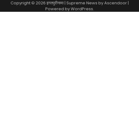
Copyright © 2026
इगतपुरीनामा
| Supreme News by
Ascendoor
|
Powered by
WordPress
.