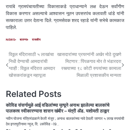
रायांबे ग्रामपंचायतीच्या विकासाकडे प्राधान्याने लक्ष देऊन सर्वांगीण
विकास करणार असल्याचे आश्वासन नूतन उपसरपंच कलावती धांडे यांनी
सत्काराला उत्तर देताना दिले. ग्रामसेवक शरद रहाडे यांनी सभेचे कामकाज
पाहिले.
NEWS
बातम्या
राजकीय
विठ्ठल मंदिरासाठी ५ लाखांचा
खासदारांच्या प्रयत्नांनी अखेर मोठे दुखणे
निधी देण्याची आमदारांची
मिटणार : पिंपळगाव मोर ते भंडारदरा
ग्वाही : विठ्ठल मंदिरात आमदार
रस्त्याच्या ९८ कोटी रुपयांच्या कामाला
खोसकरांकडून महापूजा
मिळाली प्रशासकीय मान्यता
Related Posts
कोविड संसर्गामुळे आई वडिलांच्या मृत्यूने अनाथ झालेल्या बालकांचे
पालकत्व स्वीकारण्यास शासन खंबीर – मंत्री ॲड. यशोमती ठाकूर
नवीन योजना मंत्रिमंडळाने केली मंजूर ; अनाथ बालकांच्या नावे ठेवली जाणार ५ लाख रुपयांची
ठेव इगतपुरीनामा न्यूज, दि. २कोविड -19…