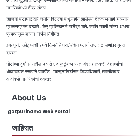
आजारी वृद्धेला झोळीतून रुग्णवाहिकेपर्यंत नेण्याची भयानक वेळ : घोटीतील घटनेने
नागरिकांमध्ये तीव्र संताप
खाजगी वाटाघाटीद्वारे जमीन दिलेल्या व भूमिहीन झालेल्या शेतकऱ्यांनाही मिळणार
प्रकल्पग्रस्त दाखले : केए प्रतिष्ठानचे राजेंद्र घारे, संदीप गवारी यांच्या अथक
प्रयत्नांमुळे शासन निर्णय निर्गमित
इगतपुरीत कोट्यवधी रुपये किमतीचे प्रतिबंधित पदार्थ जप्त ; ४ जणांवर गुन्हा
दाखल
घोटीच्या दुर्गानगरातील ५० ते ६० कुटुंबांचा रस्ता बंद : शाळकरी विद्यार्थ्यांची
धोकादायक रस्त्याने पायपीट : महसूलमंत्र्यांसह जिल्हाधिकारी, तहसीलदार
आदींकडे नागरिकांची तक्रार
About Us
Igatpurinama Web Portal
जाहिरात