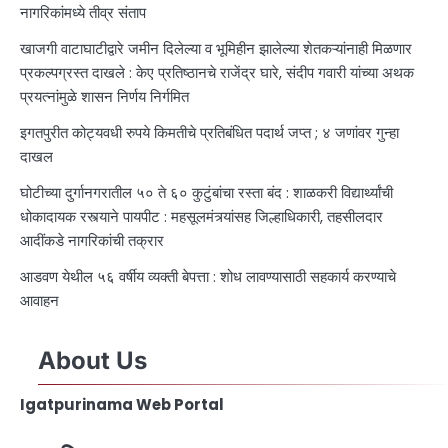
नागरिकांमध्ये तीव्र संताप
खाजगी वाटाघाटीद्वारे जमीन दिलेल्या व भूमिहीन झालेल्या शेतकऱ्यांनाही मिळणार
प्रकल्पग्रस्त दाखले : केए प्रतिष्ठानचे राजेंद्र घारे, संदीप गवारी यांच्या अथक
प्रयत्नांमुळे शासन निर्णय निर्गमित
इगतपुरीत कोट्यवधी रुपये किमतीचे प्रतिबंधित पदार्थ जप्त ; ४ जणांवर गुन्हा
दाखल
घोटीच्या दुर्गानगरातील ५० ते ६० कुटुंबांचा रस्ता बंद : शाळकरी विद्यार्थ्यांची
धोकादायक रस्त्याने पायपीट : महसूलमंत्र्यांसह जिल्हाधिकारी, तहसीलदार
आदींकडे नागरिकांची तक्रार
आडवण येथील ५६ वर्षीय व्यक्ती बेपत्ता : शोध लावण्यासाठी सहकार्य करण्याचे
आवाहन
About Us
Igatpurinama Web Portal