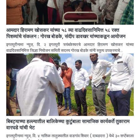
आमदार हिरामण खोसकर यांच्या ५८ व्या वाढदिवसानिमित्त ५८ रक्त
पिशव्यांचे संकलन : गोरख बोडके, संदीप डावखर यांच्याकडून आयोजन
इगतपुरीनामा न्यूज, दि. २ इगतपुरी त्र्यंबकेश्वरचे आमदार हिरामण खोसकर यांच्या
वाढदिवसानिमित्त जिल्हा नियोजन समिती सदस्य गोरख बोडके यांनी स्तुत्य उपक्रमाचे…
बिबट्याच्या हल्ल्यातील बालिकेच्या कुटुंबाला सामाजिक कार्यकर्ते तुकाराम
वारघडे यांची भेट
इगतपुरीनामा न्यूज, दि. ४ नाशिक तालुक्यातील वाडगांव शिवार ( दाबडदरा ) येथे ३० सप्टेंबरला