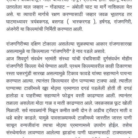
उतरलेला माल जव्हार – गोंडाघाट – अंबोली घाट या मार्गे नाशिकला येत
असे. या व्यापारी मार्गाचे रक्षण करण्यासाठी जव्हार जवळ भूपतगड तर
घाटमाथ्यावर त्र्यंबकगड, बसगड ( भास्करगड ), हर्षगड, रांजणगिरी,
अंजनेरी या किल्ल्यांची निर्मिती करण्यात आली.
रांजणगिरीच्या दक्षिण टोकाला असलेल्या सुळक्याचा आकार रांजणासारखा
असल्यामुळे या किल्ल्याला “रांजणगिरी” हे नाव पडले असावे.
आज शिवदुर्ग संवर्धन भ्रमंती संस्था यांची पंचविसावी दुर्गसंवर्धन मोहीम
रांजणगिरी किल्ला येथे घेण्यात आली. प्रथम किल्ल्यावरील काही ठिकाणचा
रस्ता घसरगुंडी सारखा असल्यामुळे टिकाव फावडे यांच्या सहाय्याने पायऱ्या
करण्यात आल्या. त्यानंतर किल्ल्यावर दोन पाण्याच्या टाक्या आहे. त्यातील
पाण्याच्या टाकीमध्ये खूप मोठ्या प्रमाणात दगडं पडलेली होती ती दगडं
हातोडा व पाहरीच्या सहाय्याने फोडून वरती काढण्यात आली. त्यानंतर
तळाला असलेला मोठा गाळ व माती काढण्यात आले. जवळजवळ फूट खोली
मिळाली. सर्व मावळ्यांनी मिळून कमीत कमी दोन ते अडीच ट्रॅक्टर माती व
धडे बाहेर काढले. यामुळे पावसाळ्यामध्ये टाकीमध्ये जास्तीत जास्त पाणी
साचून वन्यजीवांना त्याचा मोठ्या प्रमाणामध्ये उपयोग होईल. तसेच
संस्थेमार्फत लावण्यात आलेल्या झाडांना पाणी घालण्यासाठी टाक्यातल्या