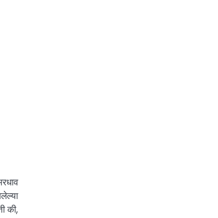
भरधाव
ेल्या
ती की,