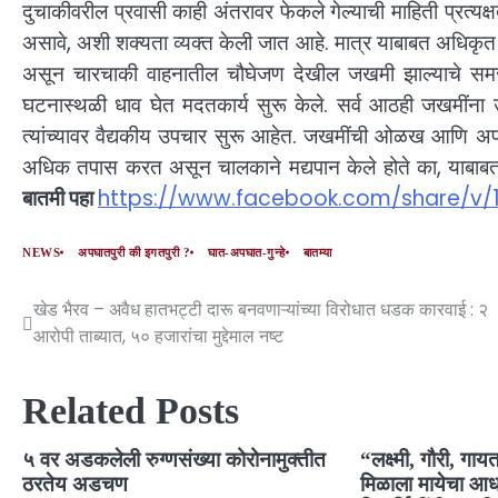
दुचाकीवरील प्रवासी काही अंतरावर फेकले गेल्याची माहिती प्रत्यक्
असावे, अशी शक्यता व्यक्त केली जात आहे. मात्र याबाबत अधिकृत
असून चारचाकी वाहनातील चौघेजण देखील जखमी झाल्याचे समज
घटनास्थळी धाव घेत मदतकार्य सुरू केले. सर्व आठही जखमींना
त्यांच्यावर वैद्यकीय उपचार सुरू आहेत. जखमींची ओळख आणि अप
अधिक तपास करत असून चालकाने मद्यपान केले होते का, याबाब
बातमी पहा
https://www.facebook.com/share/v
NEWS
अपघातपुरी की इगतपुरी ?
घात-अपघात-गुन्हे
बातम्या
खेड भैरव – अवैध हातभट्टी दारू बनवणाऱ्यांच्या विरोधात धडक कारवाई : २
आरोपी ताब्यात, ५० हजारांचा मुद्देमाल नष्ट
Related Posts
५ वर अडकलेली रुग्णसंख्या कोरोनामुक्तीत
“लक्ष्मी, गौरी, गा
ठरतेय अडचण
मिळाला मायेचा आधा