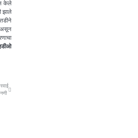
न केले
 झाले
तडीने
 असून
रणाचा
्हिडीओ
ारवाई
मागणी