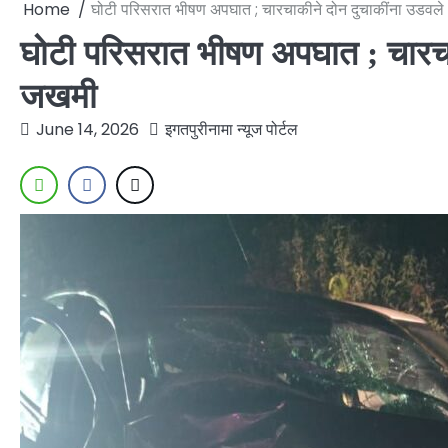
Home
घोटी परिसरात भीषण अपघात ; चारचाकीने दोन दुचाकींना उडवल
घोटी परिसरात भीषण अपघात ; चारचा
जखमी
June 14, 2026
इगतपुरीनामा न्यूज पोर्टल