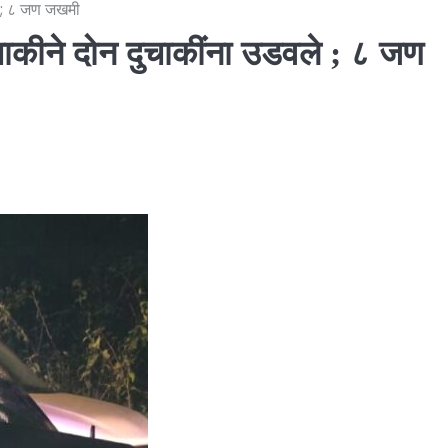
े ; ८ जण जखमी
कीने दोन दुचाकींना उडवले ; ८ जण