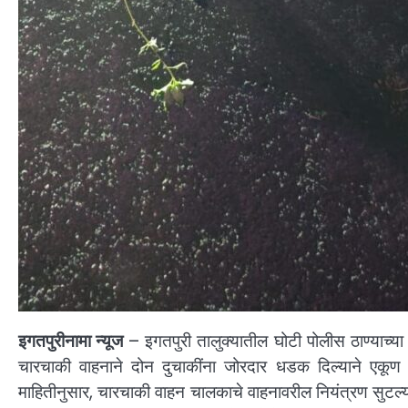
इगतपुरीनामा न्यूज
– इगतपुरी तालुक्यातील घोटी पोलीस ठाण्याच्य
चारचाकी वाहनाने दोन दुचाकींना जोरदार धडक दिल्याने एकू
माहितीनुसार, चारचाकी वाहन चालकाचे वाहनावरील नियंत्रण सुटल्य