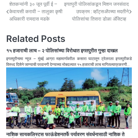
शेतकऱ्यांनी ३० जून पूर्वी ई –
इगतपुरी पोलिसांकडून मिशन जनसंवाद
केवायसी करावी – तालुका कृषी
उपक्रम : व्हॉट्सॲपच्या मदतीने
अधिकारी रामदास मडके
पोलिसांचा तिसरा डोळा ॲक्टिव्ह
Related Posts
१५ हजाराची लाच – २ पोलिसांच्या विरोधात इगतपुरीत गुन्हा दाखल
इगतपुरीनामा न्यूज – मुंबई आग्रा महामार्गावरील कसारा घाटातून ट्रेलरला इगतपुरीकडे
विरुध्द दिशेने जाण्याची परवानगी देण्याच्या मोबदल्यात १५ हजाराची लाच मागितल्याप्रकरणी…
नाशिक सायकलिस्टस फाऊंडेशनतर्फे पर्यावरण संवर्धनासाठी नाशिक ते