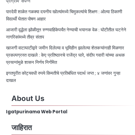
प्रोग्राम’ संपन्न
पारदेवी शाळेत गळक्या दयनीय खोल्यांमध्ये चिमुकल्यांचे शिक्षण : ओल्या ठिकाणी
विद्यार्थी घेतात पोषण आहार
आजारी वृद्धेला झोळीतून रुग्णवाहिकेपर्यंत नेण्याची भयानक वेळ : घोटीतील घटनेने
नागरिकांमध्ये तीव्र संताप
खाजगी वाटाघाटीद्वारे जमीन दिलेल्या व भूमिहीन झालेल्या शेतकऱ्यांनाही मिळणार
प्रकल्पग्रस्त दाखले : केए प्रतिष्ठानचे राजेंद्र घारे, संदीप गवारी यांच्या अथक
प्रयत्नांमुळे शासन निर्णय निर्गमित
इगतपुरीत कोट्यवधी रुपये किमतीचे प्रतिबंधित पदार्थ जप्त ; ४ जणांवर गुन्हा
दाखल
About Us
Igatpurinama Web Portal
जाहिरात