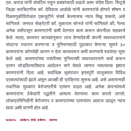
एल. कराड यांनी संघटित राहून हक्कांसाठी लढावे असा संदेश दिला. सिटूचे
जिल्हा सरचिटणीस कॉ. देविदास आडोळे यांनी कामगारांचे होणारे शोषण व
पिळवणुकीविरोधात एकजुटीने संघर्ष केल्यासच न्याय मिळू शकतो, असे
सांगितले. जनरल सेक्रेटरी कॉ. तुकाराम सोनजे यांनी सांगितले की, गेल्या
अनेक वर्षांपासून कामगारांनी कमी वेतनात काम करून कंपनीला सहकार्य
केले. मात्र, कामगार कायद्यांनुसार लाभ देण्याऐवजी कंपनी व्यवस्थापनाने
संघटना स्थापन करणाऱ्या व युनियनसाठी पुढाकार घेणाऱ्या सुमारे ३०
कामगारांना कोणतेही कारण न देता कामावरून कमी करण्याचे षडयंत्र सुरू
केले आहे. कामगारांच्या पसंतीच्या युनियनशी व्यवस्थापनाने चर्चा करून
प्रश्न सोडविल्याशिवाय आंदोलन मागे घेतले जाणार नसल्याचा इशारा
कामगारांनी दिला आहे. सर्वाधिक भूसंपादन इगतपुरी तालुक्यात विविध
प्रकल्पांसाठी झाले असून आजही ही प्रक्रिया सुरूच आहे. असे असतानाही
स्थानिक युवकांत बेरोजगारीचे प्रमाण वाढत आहे. अनेक कंपन्यांमध्ये
कामगारांना ठेकेदारी पद्धतीने अत्यल्प वेतनावर काम करावे लागते.
लोकप्रतिनिधींनी बेरोजगार व कामगारांच्या प्रश्नांवर आवाज उठवून न्याय
द्यावा अशी मागणी होत आहे.
NEWS
आंदोलन, मोर्चा, उपोषण
बातम्या