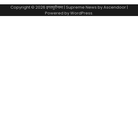
Copyright © 2026
इगतपुरीनामा
| Supreme News by
Ascendoor
|
Powered by
WordPress
.