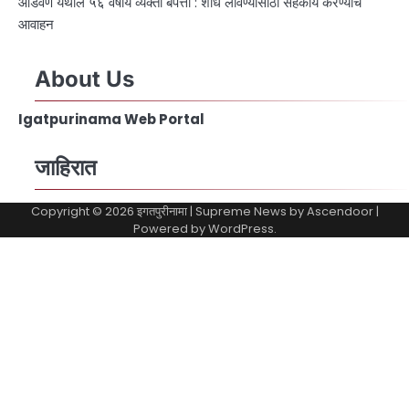
आडवण येथील ५६ वर्षीय व्यक्ती बेपत्ता : शोध लावण्यासाठी सहकार्य करण्याचे
आवाहन
About Us
Igatpurinama Web Portal
जाहिरात
Copyright © 2026
इगतपुरीनामा
| Supreme News by
Ascendoor
|
Powered by
WordPress
.