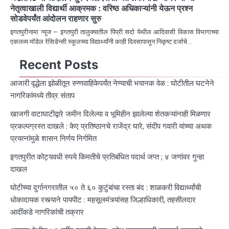
नेतृत्वाखाली विद्यार्थी आक्रमक : वरिष्ठ अधिकाऱ्यांनी येऊन प्रश्न
सोडवेपर्यंत आंदोलन राहणार सुरु
इगतपुरीनामा न्यूज – इगतपुरी तालुक्यातील पिंप्री सदो येथील आदिवासी विकास विभागाच्या
एकलव्य मॉडेल रेसिडेन्सी स्कूलच्या विद्यार्थ्यांनी काही दिवसापासून निकृष्ट दर्जाचे…
Recent Posts
आजारी वृद्धेला झोळीतून रुग्णवाहिकेपर्यंत नेण्याची भयानक वेळ : घोटीतील घटनेने
नागरिकांमध्ये तीव्र संताप
खाजगी वाटाघाटीद्वारे जमीन दिलेल्या व भूमिहीन झालेल्या शेतकऱ्यांनाही मिळणार
प्रकल्पग्रस्त दाखले : केए प्रतिष्ठानचे राजेंद्र घारे, संदीप गवारी यांच्या अथक
प्रयत्नांमुळे शासन निर्णय निर्गमित
इगतपुरीत कोट्यवधी रुपये किमतीचे प्रतिबंधित पदार्थ जप्त ; ४ जणांवर गुन्हा
दाखल
घोटीच्या दुर्गानगरातील ५० ते ६० कुटुंबांचा रस्ता बंद : शाळकरी विद्यार्थ्यांची
धोकादायक रस्त्याने पायपीट : महसूलमंत्र्यांसह जिल्हाधिकारी, तहसीलदार
आदींकडे नागरिकांची तक्रार