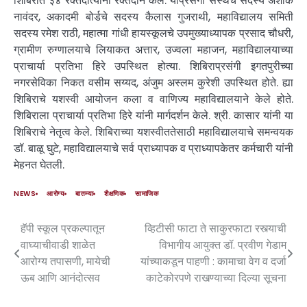
शिबिरात ३४ रक्तदात्यांनी रक्तदान केले. याप्रसंगी संस्थेचे सदस्य अशोक
नावंदर, अकादमी बोर्डचे सदस्य कैलास गुजराथी, महाविद्यालय समिती
सदस्य रमेश राठी, महात्मा गांधी हायस्कूलचे उपमुख्याध्यापक प्रसाद चौधरी,
ग्रामीण रुग्णालयाचे लियाकत अत्तार, उज्वला महाजन, महाविद्यालयाच्या
प्राचार्या प्रतिभा हिरे उपस्थित होत्या. शिबिराप्रसंगी इगतपुरीच्या
नगरसेविका निकत वसीम सय्यद, अंजुम अस्लम कुरेशी उपस्थित होते. ह्या
शिबिराचे यशस्वी आयोजन कला व वाणिज्य महाविद्यालयाने केले होते.
शिबिराला प्राचार्या प्रतिभा हिरे यांनी मार्गदर्शन केले. श्री. कासार यांनी या
शिबिराचे नेतृत्व केले. शिबिराच्या यशस्वीततेसाठी महाविद्यालयाचे समन्वयक
डॉ. बाळू घुटे, महाविद्यालयाचे सर्व प्राध्यापक व प्राध्यापकेतर कर्मचारी यांनी
मेहनत घेतली.
NEWS
आरोग्य
बातम्या
शैक्षणिक
सामाजिक
हॅपी स्कूल प्रकल्पातून
व्हिटीसी फाटा ते साकुरफाटा रस्त्याची
वाघ्याचीवाडी शाळेत
विभागीय आयुक्त डॉ. प्रवीण गेडाम
आरोग्य तपासणी, मायेची
यांच्याकडून पाहणी : कामाचा वेग व दर्जा
ऊब आणि आनंदोत्सव
काटेकोरपणे राखण्याच्या दिल्या सूचना