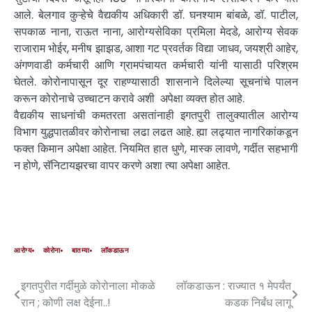
आले. बेलगाव कुऱ्हेचे वैद्यकीय अधिकारी डॉ. घनश्याम बांबळे, डॉ. पाटील,
सपकाळ नाना, राऊत नाना, आरोग्यसेविका प्रमिला मेदडे, आरोग्य सेवक
राजाराम भोईर, मनीष झाझड, आशा गट प्रवर्तक विद्या जाधव, जयश्री आहेर,
अंगणवाडी कर्मचारी आणि ग्रामपंचायत कर्मचारी यांनी यासाठी परिश्रम
घेतले. कोरोनापासून दूर राहण्यासाठी शासनाने दिलेल्या सूचनांचे पालन
करून कोरोनाचे उच्चाटन करावे अशी अपेक्षा व्यक्त होत आहे.
वैद्यकीय साधनांची कमतरता असतांनाही इगतपुरी तालुक्यातील आरोग्य
विभाग युद्धपातळीवर कोरोनाचा लढा लढत आहे. ह्या लढ्यात नागरिकांकडून
फक्त किमान अपेक्षा आहेत. नियमित हात धुणे, मास्क लावणे, गर्दीत सहभागी
न होणे, सॅनिटायझरचा वापर करणे अशा त्या अपेक्षा आहेत.
आरोग्य
कोरोना
बातम्या
लॉकडाऊन
इगतपुरीत गर्दीमुळे कोरोनाला मोकळे
लॉकडाऊन : राज्यात १ मेपर्यंत
रान ; कोणी लक्ष देईना..!
कडक निर्बंध लागू