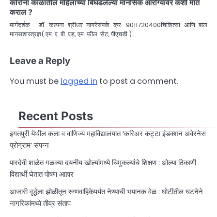
कोरोना काळातील महिलांच्या बिघडलेल्या मानसिक आरोग्यावर कशी मात
कराल ?
मार्गदर्शक : डॉ. कल्पना श्रीधर नागरेसंपर्क क्र. 9011720400चिकित्सा आणि बाल
मानसशास्त्रज्ञ( एम. ए. बी. एड, एम. फील. सेट, पीएचडी )…
Leave a Reply
You must be
logged in
to post a comment.
Recent Posts
इगतपुरी येथील कला व वाणिज्य महाविद्यालयात ‘करिअर कट्टा इंडक्शन अवेरनेस
प्रोग्राम’ संपन्न
पारदेवी शाळेत गळक्या दयनीय खोल्यांमध्ये चिमुकल्यांचे शिक्षण : ओल्या ठिकाणी
विद्यार्थी घेतात पोषण आहार
आजारी वृद्धेला झोळीतून रुग्णवाहिकेपर्यंत नेण्याची भयानक वेळ : घोटीतील घटनेने
नागरिकांमध्ये तीव्र संताप