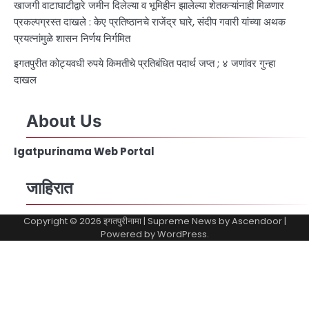
खाजगी वाटाघाटीद्वारे जमीन दिलेल्या व भूमिहीन झालेल्या शेतकऱ्यांनाही मिळणार
प्रकल्पग्रस्त दाखले : केए प्रतिष्ठानचे राजेंद्र घारे, संदीप गवारी यांच्या अथक
प्रयत्नांमुळे शासन निर्णय निर्गमित
इगतपुरीत कोट्यवधी रुपये किमतीचे प्रतिबंधित पदार्थ जप्त ; ४ जणांवर गुन्हा
दाखल
About Us
Igatpurinama Web Portal
जाहिरात
Copyright © 2026
इगतपुरीनामा
| Supreme News by
Ascendoor
|
Powered by
WordPress
.