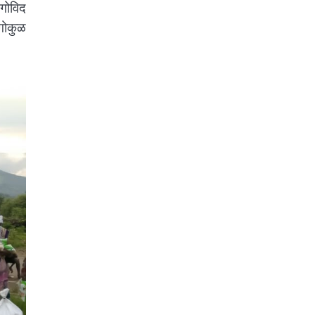
 गोविद
गोकुळ