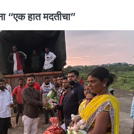
बांना “एक हात मदतीचा”