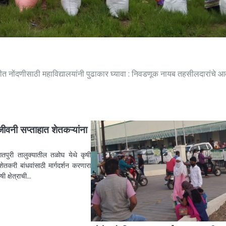
ीत नोंदणीसाठी महाविद्यालयांनी पुढाकार घ्यावा : निवडणूक नायब तहसीलदारांचे 
जीवनी सप्ताहात शेतकऱ्यांना
गतपुरी तालुक्यातील तळोघ येथे कृषी
ेतकरी बांधवांसाठी मार्गदर्शन करणारा
षी क्षेत्राची…