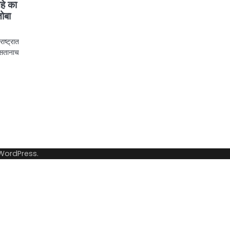
हे का
ोबा
ष्ट्रात
असतानाच
WordPress
.