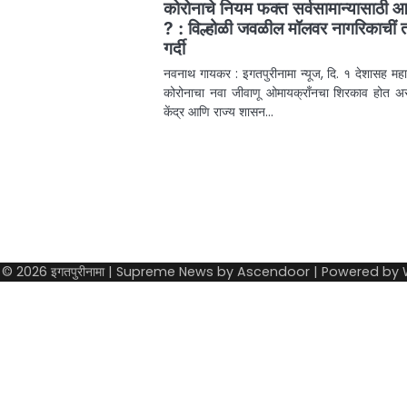
कोरोनाचे नियम फक्त सर्वसामान्यासाठी आ
? : विल्होळी जवळील मॉलवर नागरिकाचीं त
गर्दी
नवनाथ गायकर : इगतपुरीनामा न्यूज, दि. १ देशासह महारा
कोरोनाचा नवा जीवाणू ओमायक्राँनचा शिरकाव होत 
केंद्र आणि राज्य शासन…
 © 2026
इगतपुरीनामा
| Supreme News by
Ascendoor
| Powered by