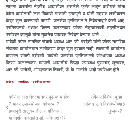
सामना करतांना नेहमीच आघाडीवर असलेले फ्रंट लाईन वारीयर्स यांना
वेळेत कोरोनाची लस मिळावी यासाठी इगतपुरी व घोटी शहरात लसीकरण
केंद्र सुरू करण्याची मागणी ‘जनसेवा प्रतिष्ठान’ने निवेदनाद्वारे केली आहे.
प्रतिष्ठानचे अध्यक्ष किरण फलटणकर यांच्या नेतृत्वाखाली तहसीलदार
परमेश्वर कासुळे यांना नुकतेच याबाबत निवेदन देण्यात आले.
यावेळी ज्येष्ठ नागरिक संघाचे अध्यक्ष आर. जी. परदेशी यांनी ज्येष्ठ नागरिक
संघाच्या कार्यालयात लसीकरण केंद्र सुरू हरकत नाही, त्यासाठी कार्यालय
वापरास संमती दर्शवली. यावेळी जनसेवा प्रतिष्ठानचे संस्थापक अध्यक्ष
किरण फलटणकर, व्यापारी आघाडीचे जिल्हा उपाध्यक्ष पुरणचंद लुणावत,
आर. जी. परदेशी, ओमप्रकाश तिवारी, जे. के. मानवेढे आदी उपस्थित होते.
आरोग्य
सामाजिक
स्थानिक समस्या
कोरोना लस घेतल्यानंतर पुढे काय होतं
रविवार विशेष : पुन्हा
? यावर उपाययोजना कोणत्या ?
लॉकडाऊन विद्यार्थ्यांच्या
इगतपुरी तालुक्यातील नागरिकांना
मुळावर?
मार्गदर्शन करताहेत डॉ. अविनाश गोरे