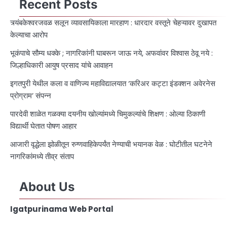
Recent Posts
त्र्यंबकेश्वरजवळ सलून व्यावसायिकाला मारहाण : धारदार वस्तूने चेहऱ्यावर दुखापत
केल्याचा आरोप
भूकंपाचे सौम्य धक्के ; नागरिकांनी घाबरून जाऊ नये, अफवांवर विश्वास ठेवू नये :
जिल्हाधिकारी आयुष प्रसाद यांचे आवाहन
इगतपुरी येथील कला व वाणिज्य महाविद्यालयात ‘करिअर कट्टा इंडक्शन अवेरनेस
प्रोग्राम’ संपन्न
पारदेवी शाळेत गळक्या दयनीय खोल्यांमध्ये चिमुकल्यांचे शिक्षण : ओल्या ठिकाणी
विद्यार्थी घेतात पोषण आहार
आजारी वृद्धेला झोळीतून रुग्णवाहिकेपर्यंत नेण्याची भयानक वेळ : घोटीतील घटनेने
नागरिकांमध्ये तीव्र संताप
About Us
Igatpurinama Web Portal