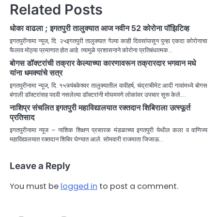
Related Posts
धोका वाढला ; इगतपुरी तालुक्यात आज नवीन 52 कोरोना पॉझिटिव्ह
इगतपुरीनामा न्यूज, दि. २५इगतपुरी तालुक्यात गेल्या काही दिवसांपासून पुन्हा एकदा कोरोनाचा
फैलाव मोठ्या प्रमाणात होत आहे. त्यामुळे प्रशासनाने कोरोना प्रतिबंधात्मक…
बोगस डॉक्टरांची तक्रार केल्याच्या कारणावरून तक्रारदार भगवान मधे
यांना धमक्यांचे सत्र
इगतपुरीनामा न्यूज, दि. १५त्र्यंबकेश्वर तालुक्यातील वावीहर्ष, चंद्राचीमेट आदी गावांमध्ये बोगस
बंगाली डॉक्टरांसह पदवी नसलेल्या डॉक्टरांनी मोघमपणे लोकांवर उपचार सुरू केले.…
नाशिप्र संचलित इगतपुरी महाविद्यालयात रक्तदान शिबिराला उत्स्फूर्त
प्रतिसाद
इगतपुरीनामा न्यूज – नाशिक शिक्षण प्रसारक मंडळाच्या इगतपुरी येथील कला व वाणिज्य
महाविद्यालयात रक्तदान शिबिर घेण्यात आले. सोमवारी राजमाता जिजाऊ…
Leave a Reply
You must be
logged in
to post a comment.