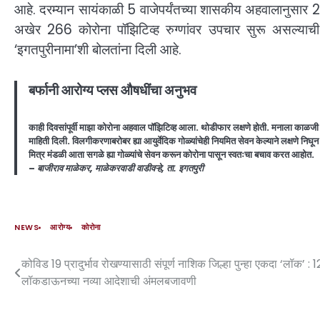
आहे. दरम्यान सायंकाळी 5 वाजेपर्यंतच्या शासकीय अहवालानुसार
अखेर 266 कोरोना पॉझिटिव्ह रुग्णांवर उपचार सुरू असल्याची 
‘इगतपुरीनामा’शी बोलतांना दिली आहे.
बर्फानी आरोग्य प्लस औषधींचा अनुभव
काही दिवसांपूर्वी माझा कोरोना अहवाल पॉझिटिव्ह आला. थोडीफार लक्षणे होती. मनाला काळजी
माहिती दिली. विलगीकरणाबरोबर ह्या आयुर्वेदिक गोळ्यांचेही नियमित सेवन केल्याने लक्षणे न
मित्र मंडळी आता सगळे ह्या गोळ्यांचे सेवन करून कोरोना पासून स्वतःचा बचाव करत आहोत.
–
बाजीराव माळेकर, माळेकरवाडी वाडीवऱ्हे, ता. इगतपुरी
NEWS
आरोग्य
कोरोना
कोविड 19 प्रादुर्भाव रोखण्यासाठी संपूर्ण नाशिक जिल्हा पुन्हा एकदा ‘लॉक’ : 1
लॉकडाऊनच्या नव्या आदेशाची अंमलबजावणी