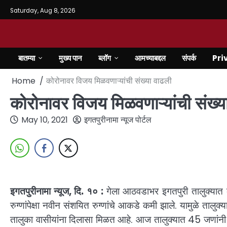
Saturday, Aug 8, 2026
बातम्या
मुख्य पान
ब्लॉग
आमच्याबद्दल
संपर्क
Pri
Home
कोरोनावर विजय मिळवणाऱ्यांची संख्या वाढली
कोरोनावर विजय मिळवणाऱ्यांची संख्य
May 10, 2021
इगतपुरीनामा न्यूज पोर्टल
इगतपुरीनामा न्यूज, दि. १० :
गेला आठवडाभर इगतपुरी तालुक्यात को
रुग्णांपेक्षा नवीन संशयित रुग्णांचे आकडे कमी झाले. यामुळे तालु
तालुका वासीयांना दिलासा मिळत आहे. आज तालुक्यात 45 जणांनी क