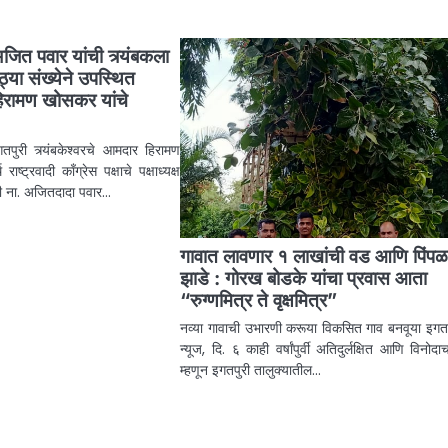
अजित पवार यांची त्र्यंबकला
ठ्या संख्येने उपस्थित
हिरामण खोसकर यांचे
तपुरी त्र्यंबकेश्वरचे आमदार हिरामण
ाष्ट्रवादी काँग्रेस पक्षाचे पक्षाध्यक्ष
्री ना. अजितदादा पवार…
गावात लावणार १ लाखांची वड आणि पिंपळ
झाडे : गोरख बोडके यांचा प्रवास आता
“रुग्णमित्र ते वृक्षमित्र”
नव्या गावाची उभारणी करूया विकसित गाव बनवूया इगतप
न्यूज, दि. ६ काही वर्षांपुर्वी अतिदुर्लक्षित आणि विनोद
म्हणून इगतपुरी तालुक्यातील…