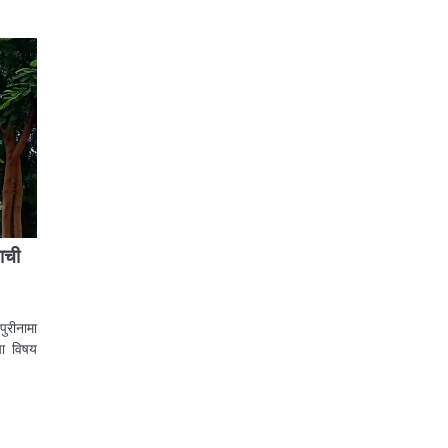
ाची
ुरीनामा
ाचा विषय