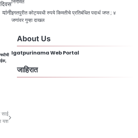
निर्गमित
 दिवस
यांनी
इगतपुरीत कोट्यवधी रुपये किमतीचे प्रतिबंधित पदार्थ जप्त ; ४
जणांवर गुन्हा दाखल
About Us
Igatpurinama Web Portal
औषधीची
वाईक,
जाहिरात
ी साई
ला यश